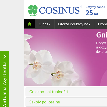
uczymy ponad
25
lat
O nas
Oferta edukacyjna
Prom
Gni
Florys
uroczy
dekora
Wirtualna Asystentka
Gniezno - aktualności
Szkoły policealne