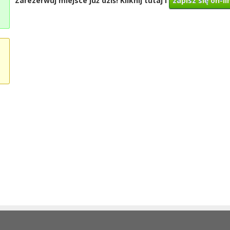
Zarezerwuj miejsce już dziś! Kliknij tutaj i
zapisz się on-li