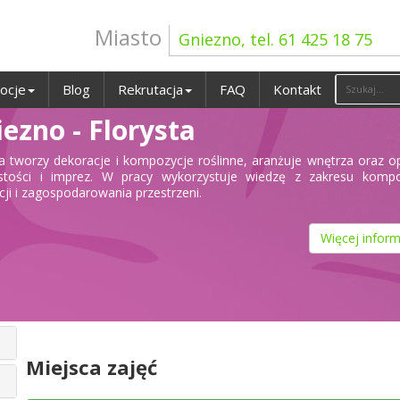
Miasto
Gniezno, tel. 61 425 18 75
ocje
Blog
Rekrutacja
FAQ
Kontakt
ezno - Florysta
ta tworzy dekoracje i kompozycje roślinne, aranżuje wnętrza oraz 
stości i imprez. W pracy wykorzystuje wiedzę z zakresu kompoz
cji i zagospodarowania przestrzeni.
Więcej inform
Miejsca zajęć