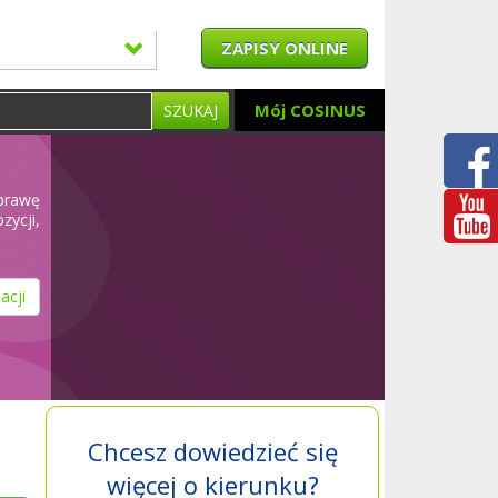
ZAPISY ONLINE
Mój COSINUS
SZUKAJ
oprawę
ycji,
acji
Chcesz dowiedzieć się
więcej o kierunku?