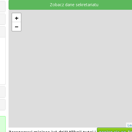
Zobacz dane sekretariatu
+
−
Le