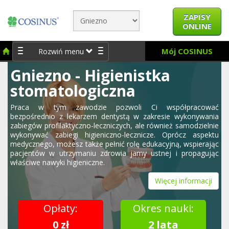
ZAPISY
ONLINE
Mój COSINUS
Rozwiń menu
Gniezno - Higienistka
stomatologiczna
Praca w tym zawodzie pozwoli Ci współpracować
bezpośrednio z lekarzem dentystą w zakresie wykonywania
zabiegów profilaktyczno-leczniczych, ale również samodzielnie
wykonywać zabiegi higieniczno-lecznicze. Oprócz aspektu
medycznego, możesz także pełnić rolę edukacyjną, wspierając
pacjentów w utrzymaniu zdrowia jamy ustnej i propagując
właściwe nawyki higieniczne.
Więcej informacji
Opłaty:
Okres nauki:
0 zł
2 lata