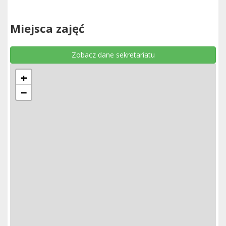
Miejsca zajęć
Zobacz dane sekretariatu
+
−