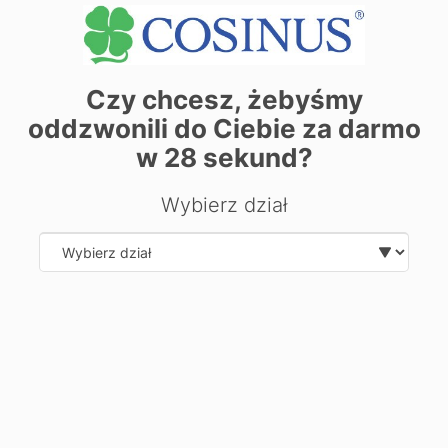
| ©
contributors
Leaflet
OpenStreetMap
Zarezerwuj miejsce już dziś! Kliknij tutaj i
zapisz się on-line
Czy chcesz, żebyśmy
oddzwonili do Ciebie za darmo
w
28
sekund?
Chcesz dowiedzieć się więcej o
Wybierz dział
kierunku?
Zostaw swoje dane, oddzwonimy i odpowiemy na Twoje
pytania.
Select department