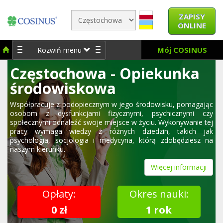
ZAPISY
ONLINE
Mój COSINUS
Rozwiń menu
Częstochowa - Opiekunka
środowiskowa
Współpracuje z podopiecznym w jego środowisku, pomagając
osobom z dysfunkcjami fizycznymi, psychicznymi czy
społecznymi odnaleźć swoje miejsce w życiu. Wykonywanie tej
pracy wymaga wiedzy z różnych dziedzin, takich jak
psychologia, socjologia i medycyna, którą zdobędziesz na
naszym kierunku.
Więcej informacji
Opłaty:
Okres nauki:
0 zł
1 rok