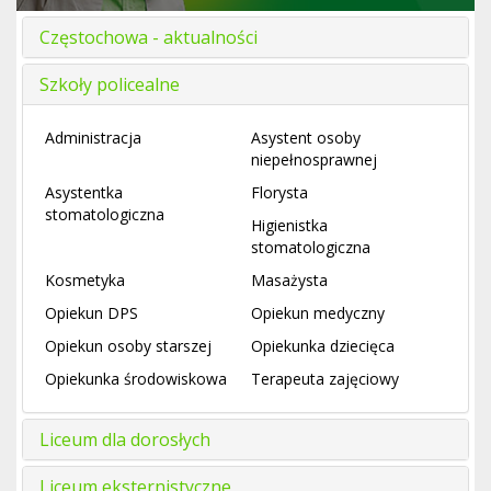
Częstochowa - aktualności
Szkoły policealne
Administracja
Asystent osoby
niepełnosprawnej
Asystentka
Florysta
stomatologiczna
Higienistka
stomatologiczna
Kosmetyka
Masażysta
Opiekun DPS
Opiekun medyczny
Opiekun osoby starszej
Opiekunka dziecięca
Opiekunka środowiskowa
Terapeuta zajęciowy
Liceum dla dorosłych
Liceum eksternistyczne