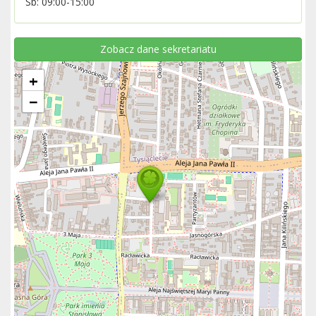
Sb: 09:00-15:00
Zobacz dane sekretariatu
+
−