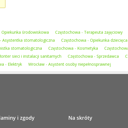
- Opiekunka środowiskowa
Częstochowa - Terapeuta zajęciowy
 Asystentka stomatologiczna
Częstochowa - Opiekunka dziecięca
nistka stomatologiczna
Częstochowa - Kosmetyka
Częstochowa
ter sieci i instalacji sanitarnych
Częstochowa - Sprzedawca
C
a - Elektryk
Wrocław - Asystent osoby niepełnosprawnej
laminy i zgody
Na skróty