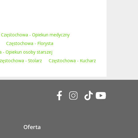
Częstochowa - Opiekun medyczny
Częstochowa - Florysta
 - Opiekun osoby starszej
zęstochowa - Stolarz
Częstochowa - Kucharz
Oferta