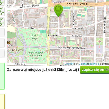
| ©
contrib
Leaflet
OpenStreetMap
Zarezerwuj miejsce już dziś! Kliknij tutaj i
zapisz się on-li