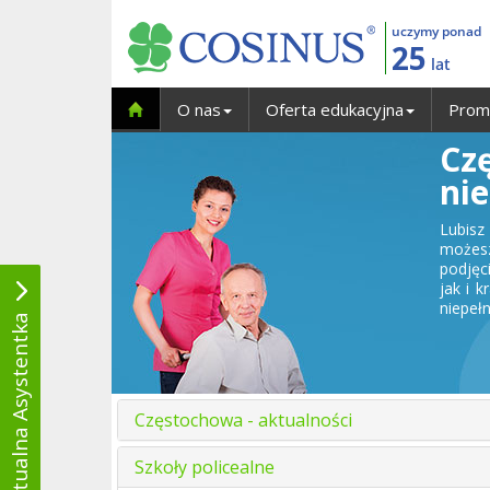
uczymy ponad
25
lat
O nas
Oferta edukacyjna
Prom
Cz
ni
Lubis
możesz
podjęc
jak i 
niepeł
Wirtualna Asystentka
Częstochowa - aktualności
Szkoły policealne