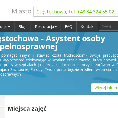
Miasto
Częstochowa, tel. +48 34 324 55 02
ocje
Blog
Rekrutacja
FAQ
Kontakt
ęstochowa - Asystent osoby
epełnosprawnej
z pomagać innym i stawiać czoła trudnościom? Swoje predyspo
 wykorzystać zdobywając w krótkim czasie zawód, który pozwoli 
ie pracy w szpitalach jak czy zakładach opiekuńczych zarówno w 
krajach Zachodniej Europy. Twoja praca będzie źródłem wsparcia dl
nosprawnych.
Więcej inform
Miejsca zajęć