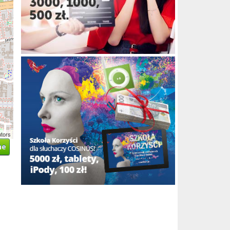
utors
ne