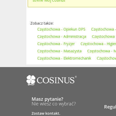
strefie Mój Cosinus
Zobacz także:
Częstochowa - Opiekun DPS
Częstochowa 
Częstochowa - Administracja
Częstochowa -
Częstochowa - Fryzjer
Częstochowa - Higie
Częstochowa - Masażysta
Częstochowa - Mon
Częstochowa - Elektromechanik
Częstochow
Masz pytanie?
Nie wiesz co wybrać?
Regu
Zostaw kontakt.