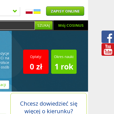
ZAPISY ONLINE
Mój COSINUS
SZUKAJ
zycje
Opłaty:
Okres nauki:
Ci na
Polsce
0 zł
1 rok
a osób
acji
Chcesz dowiedzieć się
więcej o kierunku?