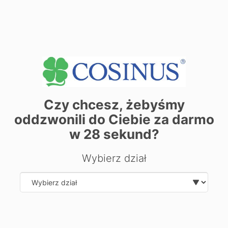
+
−
Czy chcesz, żebyśmy
oddzwonili do Ciebie za darmo
w
28
sekund?
Wybierz dział
Select department
| ©
contributors
Leaflet
OpenStreetMap
Zarezerwuj miejsce już dziś! Kliknij tutaj i
zapisz się on-line