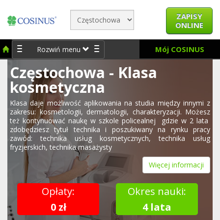
ZAPISY
ONLINE
Mój COSINUS
Rozwiń menu
Częstochowa - Klasa
kosmetyczna
Klasa daje możliwość aplikowania na studia między innymi z
zakresu: kosmetologii, dermatologii, charakteryzacji. Możesz
też kontynuować naukę w szkole policealnej gdzie w 2 lata
zdobędziesz tytuł technika i poszukiwany na rynku pracy
zawód: technika usług kosmetycznych, technika usług
fryzjerskich, technika masażysty
Więcej informacji
Opłaty:
Okres nauki:
0 zł
4 lata