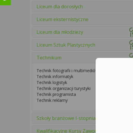
Liceum dla dorosłych
Liceum eksternistyczne
Liceum dla młodzieży
Liceum Sztuk Plastycznych
Technikum
Technik fotografii i multimediów
Technik informatyk
Technik logistyk
Technik organizacji turystyki
Technik programista
Technik reklamy
Szkoły branżowe I-stopnia
Kwalifikacyjne Kursy Zawodowe