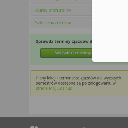
Kursy maturalne
Szkolenia i kursy
Sprawdź terminy zjazdów dla Semestru 1
Wyświetl terminy zjazdów
Plany lekcji i terminarze zjazdów dla wyższych
semestrów dostępne są po zalogowaniu w
strefie Mój Cosinus