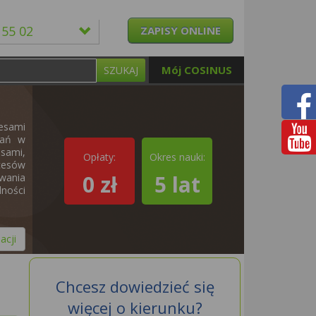
 55 02
ZAPISY ONLINE
Mój COSINUS
SZUKAJ
esami
łań w
asami,
Opłaty:
Okres nauki:
cesów
0 zł
5 lat
wania
ności
acji
Chcesz dowiedzieć się
więcej o kierunku?