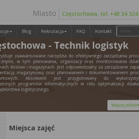
Miasto
Częstochowa, tel. +48 34 324
ocje
Blog
Rekrutacja
FAQ
Kontakt
stochowa - Technik logistyk
ystuje zaawansowane narzędzia do efektywnego zarządzania proc
ycznymi, w tym planowania, organizacji oraz monitorowania dzia
hach dostaw i magazynach. Jest odpowiedzialny za zarządzanie zap
entacją magazynową oraz planowaniem i dokumentowaniem pro
portowych. Absolwent jest przygotowany do wykorzysty
esnych programów informatycznych w celu optymalizacji działal
iębiorstwa logistycznego.
Więcej inform
Miejsca zajęć