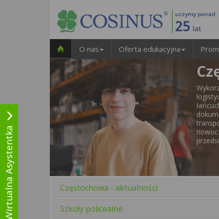
uczymy ponad
25
lat
O nas
Oferta edukacyjna
Prom
Czę
Wykorz
logist
łańcuc
dokum
trans
Wirtualna Asystentka
nowocz
przeds
Częstochowa - aktualności
Szkoły policealne