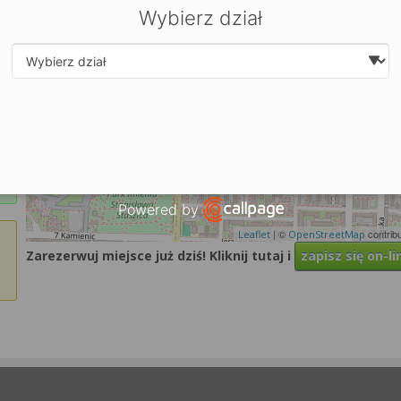
Wybierz dział
Select department
Powered by
Open link in new window
| ©
contrib
Leaflet
OpenStreetMap
Zarezerwuj miejsce już dziś! Kliknij tutaj i
zapisz się on-li