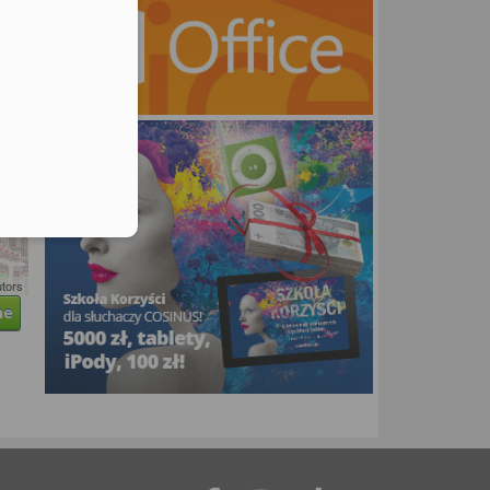
utors
ne