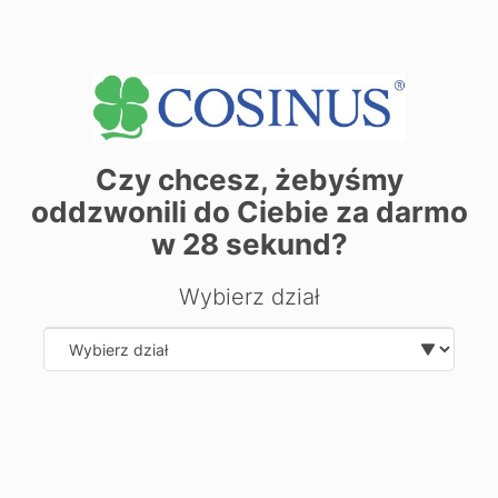
Czy chcesz, żebyśmy
oddzwonili do Ciebie za darmo
w
28
sekund?
Wybierz dział
| ©
contributors
Leaflet
OpenStreetMap
Zarezerwuj miejsce już dziś! Kliknij tutaj i
Select department
zapisz się on-line