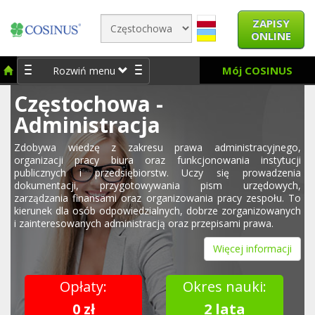
ZAPISY
ONLINE
Mój COSINUS
Rozwiń menu
Częstochowa -
Administracja
Zdobywa wiedzę z zakresu prawa administracyjnego,
organizacji pracy biura oraz funkcjonowania instytucji
publicznych i przedsiębiorstw. Uczy się prowadzenia
dokumentacji, przygotowywania pism urzędowych,
zarządzania finansami oraz organizowania pracy zespołu. To
kierunek dla osób odpowiedzialnych, dobrze zorganizowanych
i zainteresowanych administracją oraz przepisami prawa.
Więcej informacji
Opłaty:
Okres nauki:
0 zł
2 lata