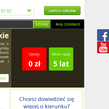
 55 02
ZAPISY ONLINE
Mój COSINUS
SZUKAJ
kie
znej o
yroby
ności
Opłaty:
Okres nauki:
runek
0 zł
5 lat
uki i
acji
Chcesz dowiedzieć się
więcej o kierunku?