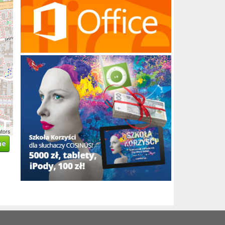
utors
ne