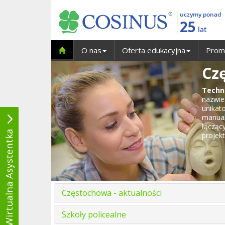
uczymy ponad
25
lat
O nas
Oferta edukacyjna
Prom
Czę
Techn
nazwi
unika
manual
łączą
Wirtualna Asystentka
projek
Częstochowa - aktualności
Szkoły policealne