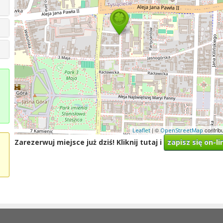
| ©
contrib
Leaflet
OpenStreetMap
Zarezerwuj miejsce już dziś! Kliknij tutaj i
zapisz się on-li