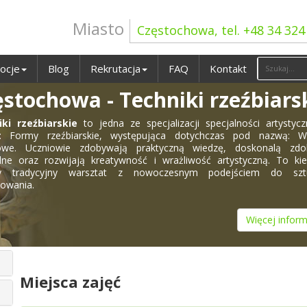
Miasto
Częstochowa, tel. +48 34 324
ocje
Blog
Rekrutacja
FAQ
Kontakt
stochowa - Techniki rzeźbiars
iki rzeźbiarskie
to jedna ze specjalizacji specjalności artystyc
e: Formy rzeźbiarskie, występująca dotychczas pod nazwą: W
towe. Uczniowie zdobywają praktyczną wiedzę, doskonalą zdol
ne oraz rozwijają kreatywność i wrażliwość artystyczną. To kie
cy tradycyjny warsztat z nowoczesnym podejściem do szt
towania.
Więcej inform
Miejsca zajęć