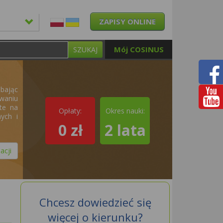
ZAPISY ONLINE
Mój COSINUS
SZUKAJ
dbając
waniu
rte na
Opłaty:
Okres nauki:
ych i
0 zł
2 lata
acji
Chcesz dowiedzieć się
więcej o kierunku?