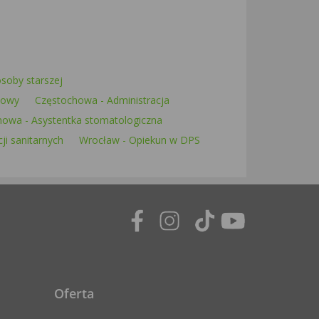
soby starszej
iowy
Częstochowa - Administracja
owa - Asystentka stomatologiczna
ji sanitarnych
Wrocław - Opiekun w DPS
Oferta