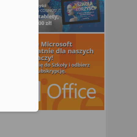
utors
ne