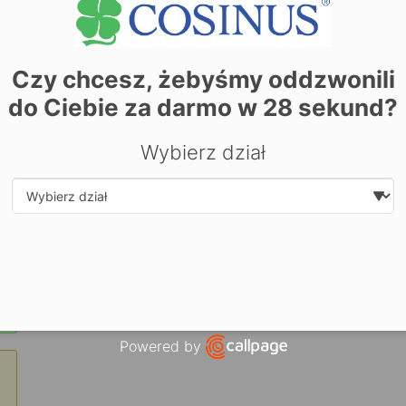
Czy chcesz, żebyśmy oddzwonili
do Ciebie za darmo w
28
sekund?
Wybierz dział
Select department
| ©
contrib
Leaflet
OpenStreetMap
Zarezerwuj miejsce już dziś! Kliknij tutaj i
zapisz się on-li
Powered by
Open link in new window