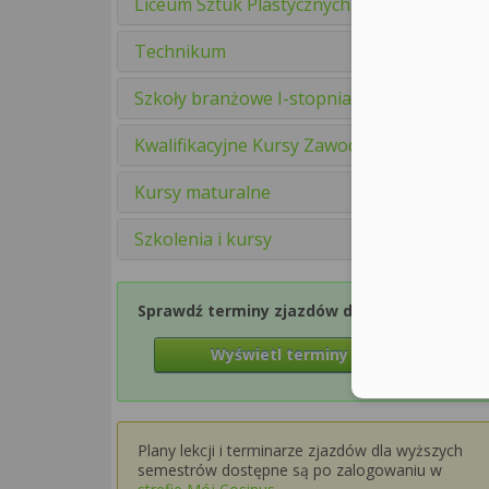
Liceum Sztuk Plastycznych
Technikum
Szkoły branżowe I-stopnia
Kwalifikacyjne Kursy Zawodowe
Kursy maturalne
Szkolenia i kursy
Sprawdź terminy zjazdów dla Semestru 1
Wyświetl terminy zjazdów
Plany lekcji i terminarze zjazdów dla wyższych
semestrów dostępne są po zalogowaniu w