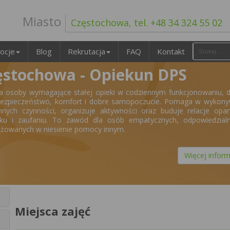
Miasto
Częstochowa, tel. +48 34 324 55 02
ocje
Blog
Rekrutacja
FAQ
Kontakt
ęstochowa - Opiekun DPS
a osoby wymagające stałej opieki w codziennym funkcjonowaniu, 
bezpieczeństwo, komfort i dobre samopoczucie. Pomaga w wykony
nnych czynności, organizuje aktywności oraz buduje relacje opa
ku i zaufaniu. To zawód dla osób empatycznych, odpowiedzialn
żowanych w niesienie pomocy innym.
Więcej inform
Miejsca zajęć