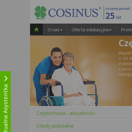
uczymy ponad
25
lat
O nas
Oferta edukacyjna
Prom
Cz
Wspier
o ich 
codzie
szacun
zaanga
Wirtualna Asystentka
Częstochowa - aktualności
Szkoły policealne