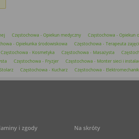
nej
Częstochowa - Opiekun medyczny
Częstochowa - Opiekun o
chowa - Opiekunka środowiskowa
Częstochowa - Terapeuta zajęc
Częstochowa - Kosmetyka
Częstochowa - Masażysta
Częstoch
ysta
Częstochowa - Fryzjer
Częstochowa - Monter sieci i instalac
Stolarz
Częstochowa - Kucharz
Częstochowa - Elektromechanik
laminy i zgody
Na skróty