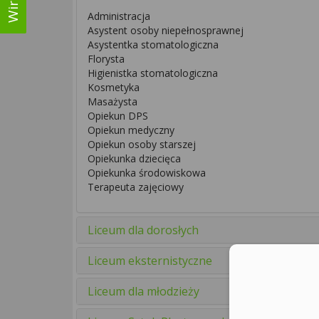
Administracja
Asystent osoby niepełnosprawnej
Asystentka stomatologiczna
Florysta
Higienistka stomatologiczna
Kosmetyka
Masażysta
Opiekun DPS
Opiekun medyczny
Opiekun osoby starszej
Opiekunka dziecięca
Opiekunka środowiskowa
Terapeuta zajęciowy
Liceum dla dorosłych
Liceum eksternistyczne
Liceum dla młodzieży