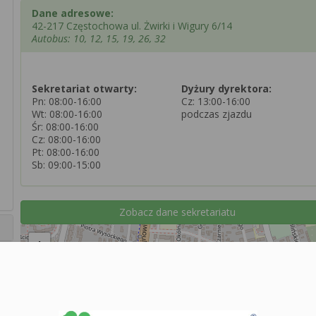
Dane adresowe:
42-217 Częstochowa ul. Żwirki i Wigury 6/14
Autobus: 10, 12, 15, 19, 26, 32
Sekretariat otwarty:
Dyżury dyrektora:
Pn: 08:00-16:00
Cz: 13:00-16:00
Wt: 08:00-16:00
podczas zjazdu
Śr: 08:00-16:00
Cz: 08:00-16:00
Pt: 08:00-16:00
Sb: 09:00-15:00
Zobacz dane sekretariatu
+
−