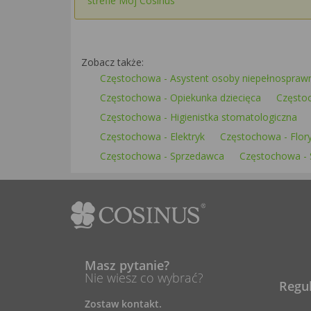
strefie Mój Cosinus
Zobacz także:
Częstochowa - Asystent osoby niepełnospraw
Częstochowa - Opiekunka dziecięca
Często
Częstochowa - Higienistka stomatologiczna
Częstochowa - Elektryk
Częstochowa - Flor
Częstochowa - Sprzedawca
Częstochowa - 
Masz pytanie?
Nie wiesz co wybrać?
Regu
Zostaw kontakt.