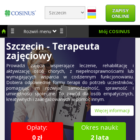
ZAPISY
ONLINE
Mój COSINUS
Rozwiń menu
Szczecin - Terapeuta
zajęciowy
Prowadzi zajęcia wspierające leczenie, rehabilitację i
aktywizację osób chorych, z niepełnosprawnościami lub
wymagających wsparcia w codziennym funkcjonowaniu.
Dobiera odpowiednie formy terapii do potrzeb uczestników,
pomagając im rozwijać samodzielność, sprawność i
umiejętności społeczne. To zawód dla osób empatycznych,
kreatywnych i zaangażowanych w pomoc innym.
Więcej informacji
Opłaty:
Okres nauki:
0 zł
2 lata