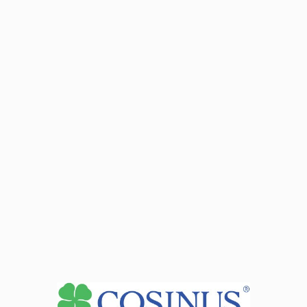
Pt: 17:00-19:00 (ul. Antosiewicza 2 )
podczas zjazdu
Dane adresowe:
70-451 Szczecin ul. Wielkopolska 15
Dane adresowe:
71-101 Szczecin ul. Adama Mickiewicza 64
Dane adresowe:
70-383 Szczecin ul. Adama Mickiewicza 16A
Dane adresowe:
71-637 Szczecin ul. Teofila Firlika 19
Dane adresowe:
71-004 Szczecin ul. Cukrowa 8
Dane adresowe:
70-237 Szczecin ul. al. Piastów 40b Budynek 6