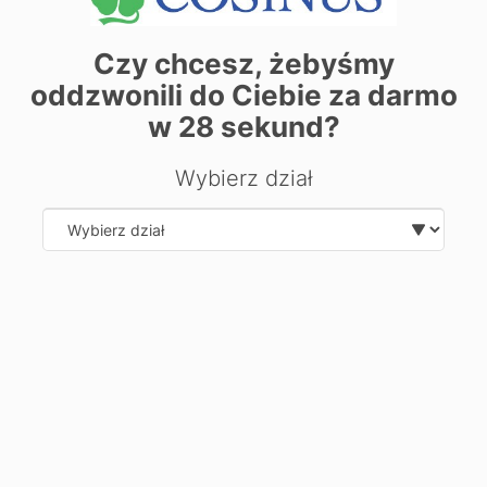
Dane adresowe:
71-730 Szczecin ul. Strzałowska 27A
Czy chcesz, żebyśmy
Dane adresowe:
oddzwonili do Ciebie za darmo
71-641 Szczecin ul. Ignacego Łyskowskiego 16
w
28
sekund?
Zobacz dane sekretariatu
Wybierz dział
+
−
Select department