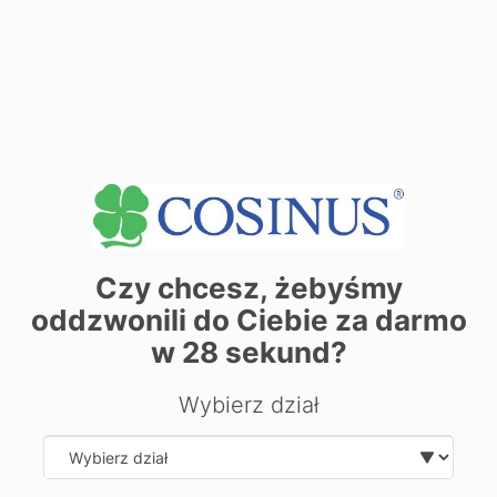
71-730 Szczecin ul. Strzałowska 27A
Dane adresowe:
71-641 Szczecin ul. Ignacego Łyskowskiego 16
Zobacz dane sekretariatu
+
−
Czy chcesz, żebyśmy
oddzwonili do Ciebie za darmo
w
28
sekund?
Wybierz dział
Select department