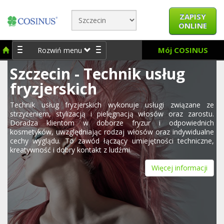
ZAPISY
ONLINE
Mój COSINUS
Rozwiń menu
Szczecin - Technik usług
fryzjerskich
Technik usług fryzjerskich wykonuje usługi związane ze
strzyżeniem, stylizacją i pielęgnacją włosów oraz zarostu.
Doradza klientom w doborze fryzur i odpowiednich
kosmetyków, uwzględniając rodzaj włosów oraz indywidualne
cechy wyglądu. To zawód łączący umiejętności techniczne,
kreatywność i dobry kontakt z ludźmi.
Więcej informacji