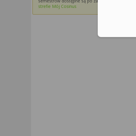
semestrów dostępne są po zalogowaniu w
strefie Mój Cosinus