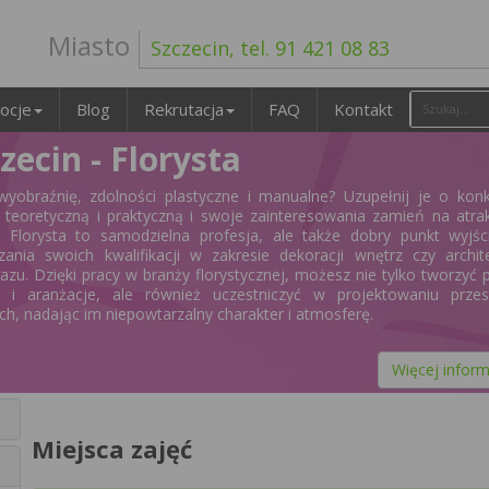
Miasto
Szczecin, tel. 91 421 08 83
ocje
Blog
Rekrutacja
FAQ
Kontakt
zecin - Florysta
yobraźnię, zdolności plastyczne i manualne? Uzupełnij je o kon
 teoretyczną i praktyczną i swoje zainteresowania zamień na atra
 Florysta to samodzielna profesja, ale także dobry punkt wyjśc
zania swoich kwalifikacji w zakresie dekoracji wnętrz czy archit
razu. Dzięki pracy w branży florystycznej, możesz nie tylko tworzyć 
y i aranżacje, ale również uczestniczyć w projektowaniu przest
ych, nadając im niepowtarzalny charakter i atmosferę.
Więcej inform
Miejsca zajęć