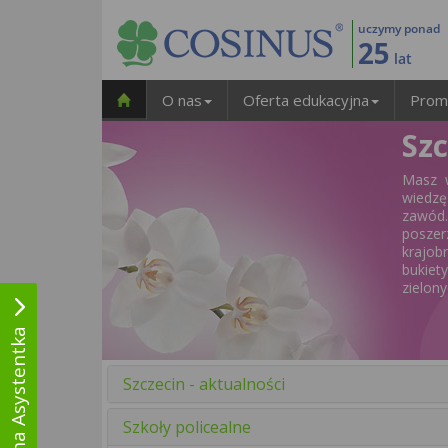
uczymy ponad
25
lat
O nas
Oferta edukacyjna
Prom
Szc
Masz w
wiedzę
zawód.
poszer
krajob
bukiet
zielon
Wirtualna Asystentka
Szczecin - aktualności
Szkoły policealne