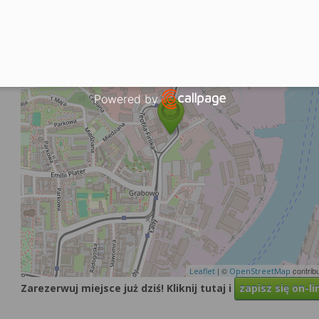
Select department
+
−
Powered by
Open link in new window
| ©
contrib
Leaflet
OpenStreetMap
Zarezerwuj miejsce już dziś! Kliknij tutaj i
zapisz się on-li