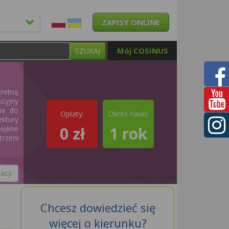
ZAPISY ONLINE
Mój COSINUS
SZUKAJ
kretną
kcyjny
ia do
Opłaty:
Okres nauki:
ektury
0 zł
1 rok
piękne
rzeni
acji
Chcesz dowiedzieć się
więcej o kierunku?