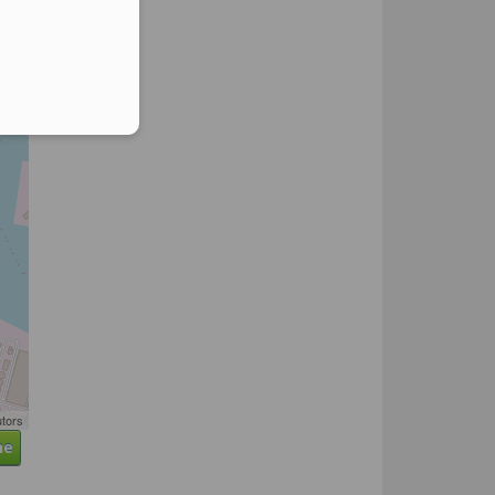
utors
ne