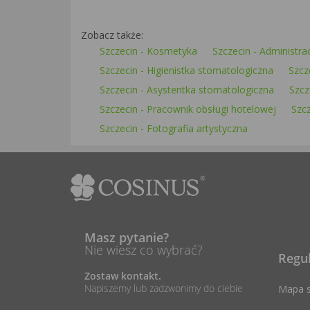
Zobacz także:
Szczecin - Kosmetyka
Szczecin - Administra
Szczecin - Higienistka stomatologiczna
Szcz
Szczecin - Asystentka stomatologiczna
Szcz
Szczecin - Pracownik obsługi hotelowej
Szcz
Szczecin - Fotografia artystyczna
Masz pytanie?
Nie wiesz co wybrać?
Regu
Zostaw kontakt.
Napiszemy lub zadzwonimy do ciebie
Mapa s