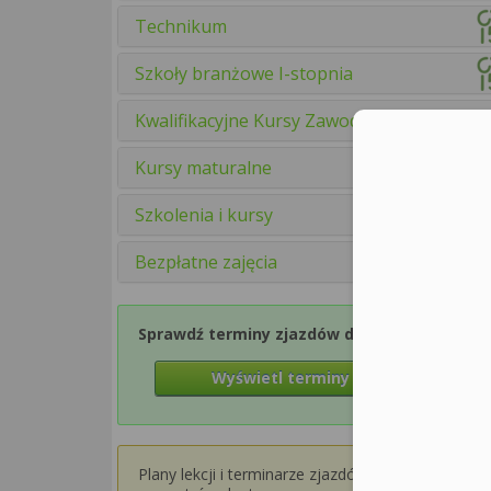
Technikum
Szkoły branżowe I-stopnia
Kwalifikacyjne Kursy Zawodowe
Kursy maturalne
Szkolenia i kursy
Bezpłatne zajęcia
Sprawdź terminy zjazdów dla Semestru 1
Wyświetl terminy zjazdów
Plany lekcji i terminarze zjazdów dla wyższych