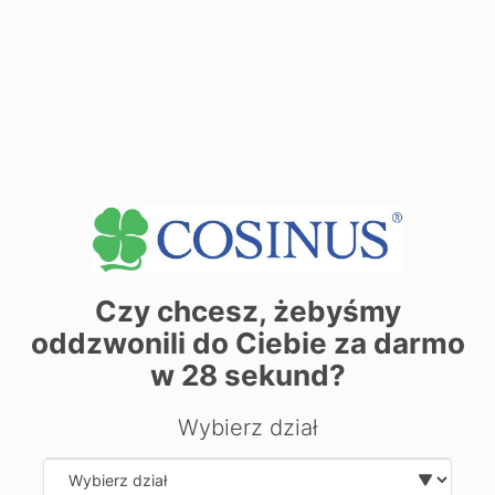
Dane adresowe:
71-730 Szczecin ul. Strzałowska 27A
Dane adresowe:
71-641 Szczecin ul. Ignacego Łyskowskiego 16
Zobacz dane sekretariatu
+
−
Czy chcesz, żebyśmy
oddzwonili do Ciebie za darmo
w
28
sekund?
Wybierz dział