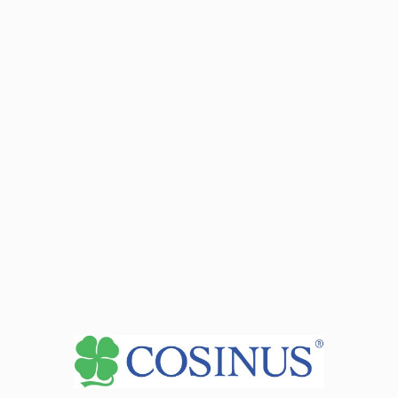
знань, умінь і компетенцій, отриманих власником
диплома, разом з зазначенням професій, доступних для
виконання на європейському ринку праці.
Документ Europass видається у двомовній версії
(польська та англійська) і гарантує його власникам, що
їхня освіта буде визнана в усіх країнах, що входять до
Європейського Союзу.
Професійна кваліфікація + додаток Europass = ідеальне
поєднання при влаштуванні на роботу чи курс в іншій
європейській країні.
Які навички, психологічні якості чи здібності
корисні в професії?
відмінні ручні навички - необхідні для стрижки і
точного укладання волосся;
високорозвинене почуття естетики - завдяки йому
хороший перукар здатний оцінити зачіску, в якій