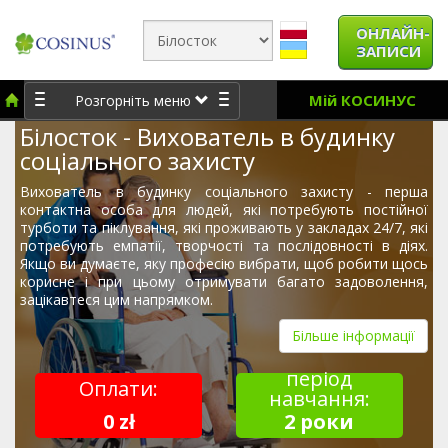
ОНЛАЙН-
ЗАПИСИ
Мій КОСИНУС
Розгорніть меню
Білосток - Вихователь в будинку
соціального захисту
Вихователь в будинку соціального захисту - перша
контактна особа для людей, які потребують постійної
турботи та піклування, які проживають у закладах 24/7, які
потребують емпатії, творчості та послідовності в діях.
Якщо ви думаєте, яку професію вибрати, щоб робити щось
корисне і при цьому отримувати багато задоволення,
зацікавтеся цим напрямком.
Більше інформації
період
Оплати:
навчання:
0 zł
2 роки