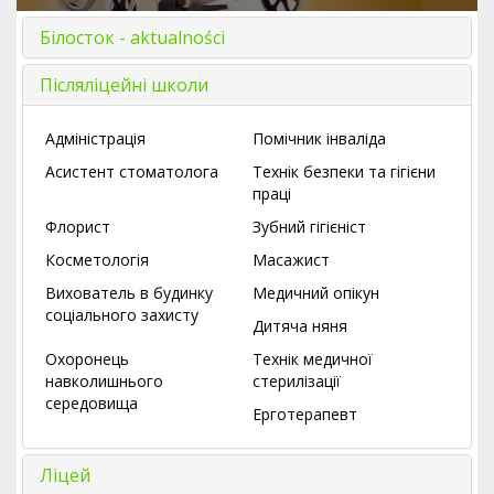
Білосток - aktualności
Післяліцейні школи
Адміністрація
Помічник інваліда
Асистент стоматолога
Технік безпеки та гігієни
праці
Флорист
Зубний гігієніст
Косметологія
Масажист
Вихователь в будинку
Медичний опікун
соціального захисту
Дитяча няня
Охоронець
Технік медичної
навколишнього
стерилізації
середовища
Ерготерапевт
Ліцей