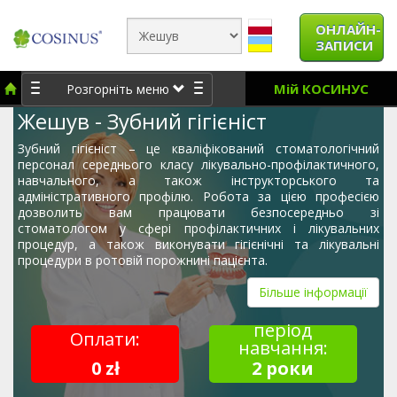
ОНЛАЙН-
ЗАПИСИ
Мій КОСИНУС
Розгорніть меню
Жешув - Зубний гігієніст
Зубний гігієніст – це кваліфікований стоматологічний
персонал середнього класу лікувально-профілактичного,
навчального, а також інструкторського та
адміністративного профілю. Робота за цією професією
дозволить вам працювати безпосередньо зі
стоматологом у сфері профілактичних і лікувальних
процедур, а також виконувати гігієнічні та лікувальні
процедури в ротовій порожнині пацієнта.
Більше інформації
період
Оплати:
навчання:
0 zł
2 роки