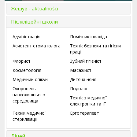
Жешув - aktualności
Післяліцейні школи
Адміністрація
Помічник інваліда
Асистент стоматолога
Технік безпеки та гігієни
праці
Флорист
Зубний гігієніст
Косметологія
Масажист
Медичний опікун
Дитяча няня
Охоронець
Подолог
навколишнього
Технік з медичної
середовища
електроніки та ІТ
Технік медичної
Ерготерапевт
стерилізації
Ліцей