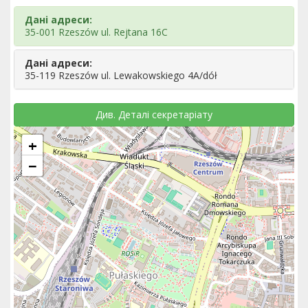
Дані адреси:
35-001 Rzeszów ul. Rejtana 16C
Дані адреси:
35-119 Rzeszów ul. Lewakowskiego 4A/dół
Див. Деталі секретаріату
+
−