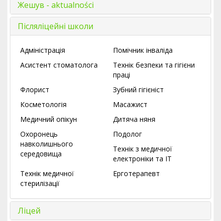
Жешув - aktualności
Післяліцейні школи
Адміністрація
Помічник інваліда
Асистент стоматолога
Технік безпеки та гігієни
праці
Флорист
Зубний гігієніст
Косметологія
Масажист
Медичний опікун
Дитяча няня
Охоронець
Подолог
навколишнього
Технік з медичної
середовища
електроніки та ІТ
Технік медичної
Ерготерапевт
стерилізації
Ліцей