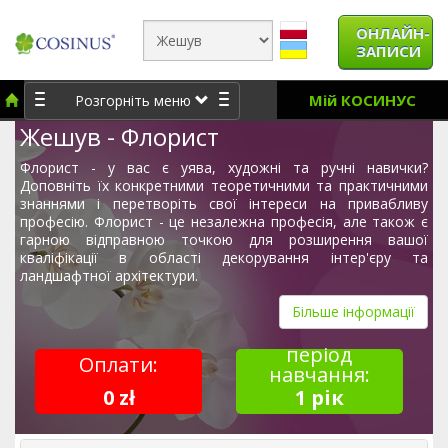
ОНЛАЙН-
ЗАПИСИ
Мій КОСИНУС
Розгорніть меню
Жешув - Флорист
Флорист - у вас є уява, художні та ручні навички?
Доповніть їх конкретними теоретичними та практичними
знаннями і перетворіть свої інтереси на привабливу
професію. Флорист - це незалежна професія, але також є
гарною відправною точкою для розширення вашої
кваліфікації в області декорування інтер'єру та
ландшафтної архітектури.
Більше інформації
період
Оплати:
навчання:
0 zł
1 рік