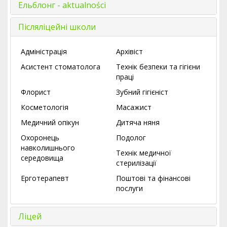
Ельблонг - aktualności
Післяліцейні школи
Адміністрація
Архівіст
Асистент стоматолога
Технік безпеки та гігієни
праці
Флорист
Зубний гігієніст
Косметологія
Масажист
Медичний опікун
Дитяча няня
Охоронець
Подолог
навколишнього
Технік медичної
середовища
стерилізації
Ерготерапевт
Поштові та фінансові
послуги
Ліцей