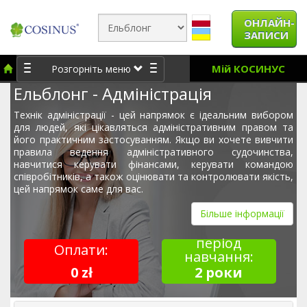
ОНЛАЙН-
ЗАПИСИ
Мій КОСИНУС
Розгорніть меню
Ельблонг - Адміністрація
Технік адміністрації - цей напрямок є ідеальним вибором
для людей, які цікавляться адміністративним правом та
його практичним застосуванням. Якщо ви хочете вивчити
правила ведення адміністративного судочинства,
навчитися керувати фінансами, керувати командою
співробітників, а також оцінювати та контролювати якість,
цей напрямок саме для вас.
Більше інформації
період
Оплати:
навчання:
0 zł
2 роки