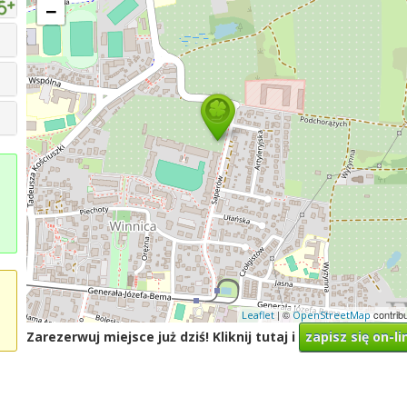
−
| ©
contrib
Leaflet
OpenStreetMap
Zarezerwuj miejsce już dziś! Kliknij tutaj i
zapisz się on-li