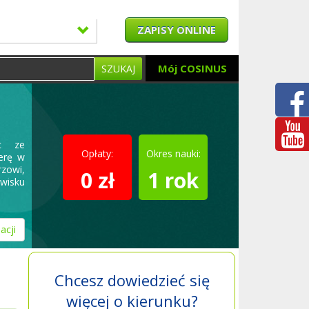
ZAPISY ONLINE
Mój COSINUS
SZUKAJ
ąc ze
Opłaty:
Okres nauki:
ierę w
rzowi,
0 zł
1 rok
wisku
acji
Chcesz dowiedzieć się
więcej o kierunku?