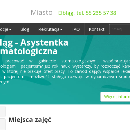
Miasto
Elbląg, tel. 55 235 57 38
ocje
Blog
Rekrutacja
FAQ
Kontakt
ląg - Asystentka
omatologiczna
z pracować w gabinecie stomatologicznym, współpracuj
ologiem i pacjentem? Już rok nauki wystarczy, by rozpocząć kar
, w której nie brakuje ofert pracy. To zawód dający wsparcie leka
t pacjentom i możliwość stałego rozwoju w dynamicznym środo
znym.
Więcej inform
Miejsca zajęć