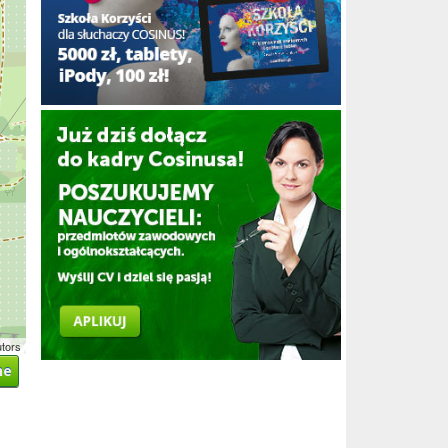
utors
ne