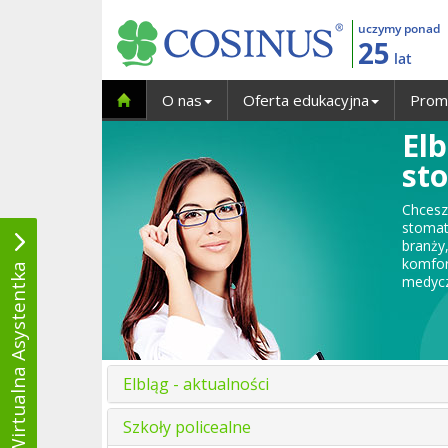
uczymy ponad
25
lat
O nas
Oferta edukacyjna
Prom
Elb
st
Chces
stomat
branży
komfor
Wirtualna Asystentka
medyc
Elbląg - aktualności
Szkoły policealne