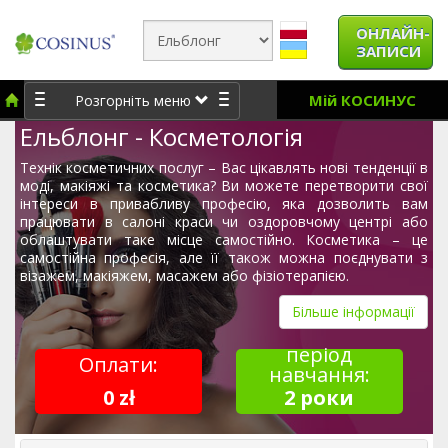
ОНЛАЙН-
ЗАПИСИ
Мій КОСИНУС
Розгорніть меню
Ельблонг - Косметологія
Технік косметичних послуг – Вас цікавлять нові тенденції в
моді, макіяжі та косметика? Ви можете перетворити свої
інтереси в привабливу професію, яка дозволить вам
працювати в салоні краси чи оздоровчому центрі або
облаштувати таке місце самостійно. Косметика – це
самостійна професія, але її також можна поєднувати з
візажем, макіяжем, масажем або фізіотерапією.
Більше інформації
період
Оплати:
навчання:
0 zł
2 роки