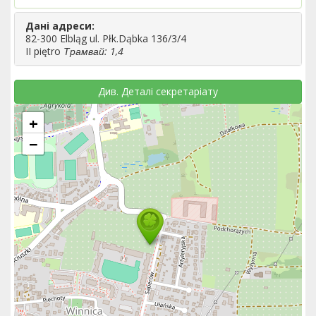
Дані адреси:
82-300 Elbląg ul. Płk.Dąbka 136/3/4
II piętro
Трамвай: 1,4
Див. Деталі секретаріату
+
−