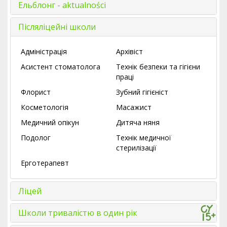
Ельблонг - aktualności
Післяліцейні школи
Адміністрація
Архівіст
Асистент стоматолога
Технік безпеки та гігієни
праці
Флорист
Зубний гігієніст
Косметологія
Масажист
Медичний опікун
Дитяча няня
Подолог
Технік медичної
стерилізації
Ерготерапевт
Ліцей
Школи тривалістю в один рік