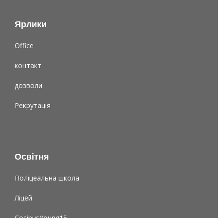
Ярлики
Office
контакт
дозволи
Рекрутація
Освітня
Поліцеальна школа
Ліцей
CosinusYoung15