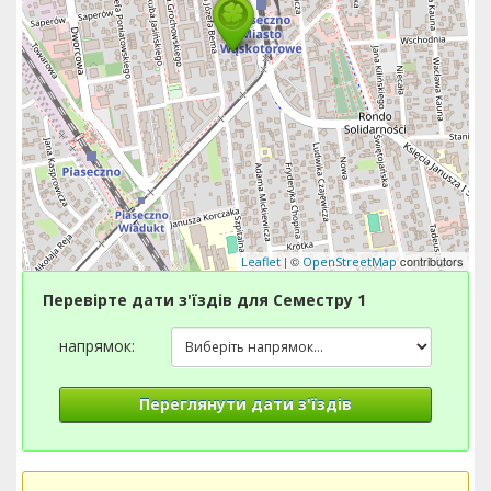
| ©
contributors
Leaflet
OpenStreetMap
Перевірте дати з'їздів для Семестру 1
напрямок:
Переглянути дати з'їздів