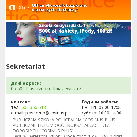
Sekretariat
Дані адреси:
05-500 Piaseczno ul. Kniaziewicza 8
контакт:
Години роботи:
тел.:
506 356 618
Пн - Пт: 09:00-17:00
e-mail: piaseczno@cosinus.pl
субота: 10:00-14:00
PUBLICZNA SZKOŁA POLICEALNA "COSINUS PLUS"
PUBLICZNE LICEUM OGÓLNOKSZTAŁCĄCE DLA
DOROSŁYCH "COSINUS PLUS"
Dyżury Dyrektora Szkoły: środa godz. 15:30 -18:00 oraz