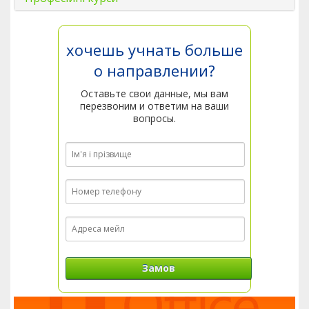
хочешь учнать больше
о направлении?
Оставьте свои данные, мы вам
перезвоним и ответим на ваши
вопросы.
Замов