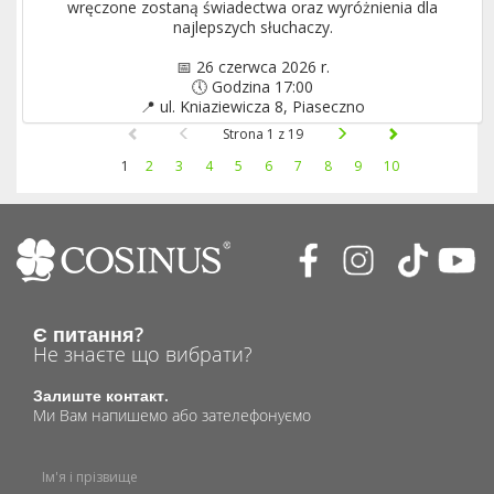
wręczone zostaną świadectwa oraz wyróżnienia dla
najlepszych słuchaczy.
📅 26 czerwca 2026 r.
🕔 Godzina 17:00
📍 ul. Kniaziewicza 8, Piaseczno
Strona 1 z 19
1
2
3
4
5
6
7
8
9
10
Є питання?
Не знаєте що вибрати?
Залиште контакт.
Ми Вам напишемо або зателефонуємо