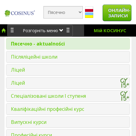
ОНЛАЙН-
ЗАПИСИ
Мій КОСИНУС
Розгорніть меню
Пясечно - aktualności
Післяліцейні школи
Ліцей
Ліцей
Спеціалізовані школи І ступеня
Кваліфікаційні професійні курс
Випускні курси
Професійні курси