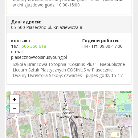
w dni zjazdowe godz. 10:00-15:00
Дані адреси:
05-500 Piaseczno ul. Kniaziewicza 8
контакт:
Години роботи:
тел.:
506 356 618
Пн - Пт: 09:00-17:00
e-mail:
piaseczno@cosinusyoung.pl
Szkoła Branżowa I Stopnia "Cosinus Plus" i Niepubliczne
Liceum Sztuk Plastycznych COSINUS w Piasecznie
Dyżury Dyrektora Szkoły: czwartek - piątek godz. 15-17
+
−