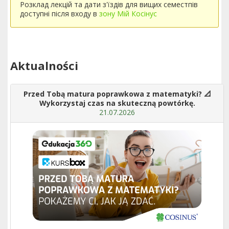
Розклад лекцій та дати з'їздів для вищих семестпів
доступні після входу в
зону Мій Косінус
Aktualności
Przed Tobą matura poprawkowa z matematyki? 📐
Wykorzystaj czas na skuteczną powtórkę.
21.07.2026