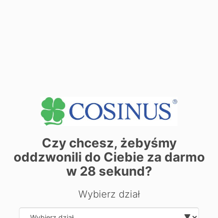
| ©
contributors
Leaflet
OpenStreetMap
Zarezerwuj miejsce już dziś! Kliknij tutaj i
zapisz się on-line
Czy chcesz, żebyśmy
Chcesz dowiedzieć się więcej o
oddzwonili do Ciebie za darmo
kierunku?
w
28
sekund?
Zostaw swoje dane, oddzwonimy i odpowiemy na Twoje
pytania.
Wybierz dział