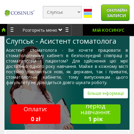
ОНЛАЙН-
ЗАПИСИ
Мій КОСИНУС
Розгорніть меню
Слупськ - Асистент стоматолога
Асистент стоматолога - Ви хочете працювати в
стоматологічному кабінеті в безпосередній співпраці зі
стоматологом і пацієнтом? Для здійснення цієї мрії
достатньо одного року навчання. Майже в кожному місті
постійно з’являються нові, як державні, так і приватні,
стоматологічні кабінети, тому випускникам цього
факультету не доводиться довго шукати роботу.
Більше інформації
період
Оплати:
навчання:
0 zł
1 рік