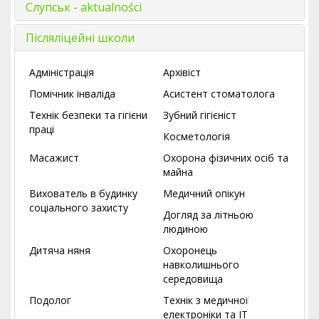
Слупськ - aktualności
Післяліцейні школи
Адміністрація
Архівіст
Помічник інваліда
Асистент стоматолога
Технік безпеки та гігієни
Зубний гігієніст
праці
Косметологія
Масажист
Охорона фізичних осіб та
майна
Вихователь в будинку
Медичний опікун
соціального захисту
Догляд за літньою
людиною
Дитяча няня
Охоронець
навколишнього
середовища
Подолог
Технік з медичної
електроніки та ІТ