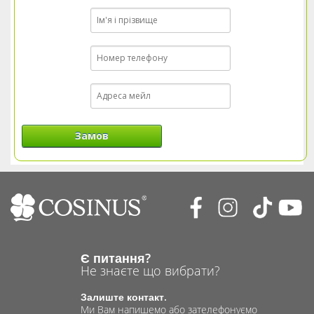
Замов
Є питання?
Не знаєте що вибрати?
Залиште контакт.
Ми Вам напишемо або зателефонуємо