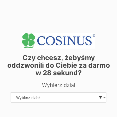
| ©
contributors
Leaflet
OpenStreetMap
Chcesz dowiedzieć się więcej o
Czy chcesz, żebyśmy
kierunku?
oddzwonili do Ciebie za darmo
Zostaw swoje dane, oddzwonimy i odpowiemy na Twoje
w
28
sekund?
pytania.
Wybierz dział
Select department