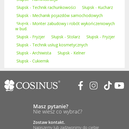
Słupsk - Technik rachunkowości
Słupsk - Kucharz
Słupsk - Mechanik pojazdów samochodowych
Słupsk - Monter zabudowy i robót wykończeniowych
w bud.
Słupsk - Fryzjer
Słupsk - Stolarz
Słupsk - Fryzjer
Słupsk - Technik usług kosmetycznych
Słupsk - Archiwista
Słupsk - Kelner
Słupsk - Cukiernik
Masz pytanie?
Nie wiesz co wybrać?
Zostaw kontakt.
Napiszemy lub zadzwonimy do ciebie