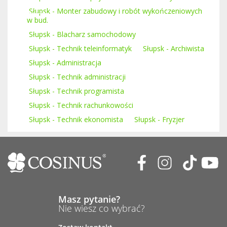
Słupsk - Monter zabudowy i robót wykończeniowych
w bud.
Słupsk - Blacharz samochodowy
Słupsk - Technik teleinformatyk
Słupsk - Archiwista
Słupsk - Administracja
Słupsk - Technik administracji
Słupsk - Technik programista
Słupsk - Technik rachunkowości
Słupsk - Technik ekonomista
Słupsk - Fryzjer
Masz pytanie?
Nie wiesz co wybrać?