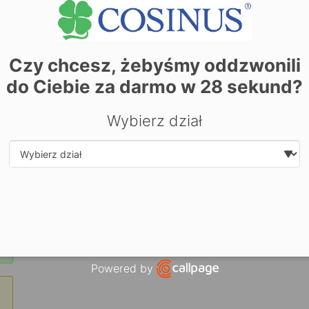
Zarezerwuj miejsce już dziś! Kliknij tutaj i
zapisz się on-li
Czy chcesz, żebyśmy oddzwonili
do Ciebie za darmo w
28
sekund?
Wybierz dział
Select department
Powered by
Open link in new window