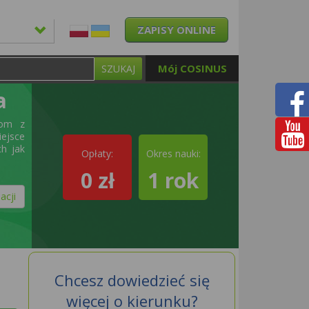
ZAPISY ONLINE
Mój COSINUS
SZUKAJ
a
bom z
iejsce
ch jak
Opłaty:
Okres nauki:
0 zł
1 rok
acji
Chcesz dowiedzieć się
więcej o kierunku?