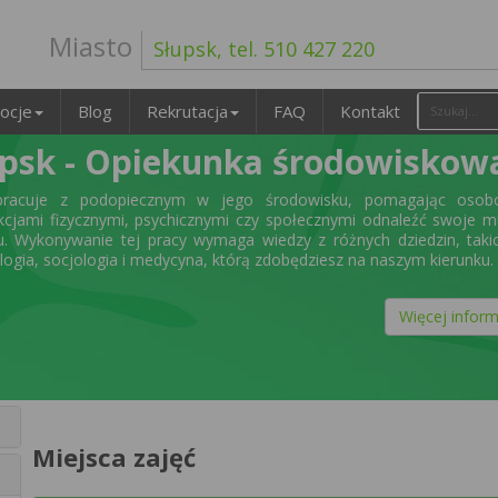
Miasto
Słupsk, tel. 510 427 220
ocje
Blog
Rekrutacja
FAQ
Kontakt
upsk - Opiekunka środowiskow
pracuje z podopiecznym w jego środowisku, pomagając oso
kcjami fizycznymi, psychicznymi czy społecznymi odnaleźć swoje m
u. Wykonywanie tej pracy wymaga wiedzy z różnych dziedzin, taki
logia, socjologia i medycyna, którą zdobędziesz na naszym kierunku.
Więcej inform
Miejsca zajęć