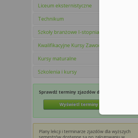
Liceum eksternistyczne
Technikum
Szkoły branżowe I-stopnia
Kwalifikacyjne Kursy Zawodowe
Kursy maturalne
Szkolenia i kursy
Sprawdź terminy zjazdów dla Semestru 1
Wyświetl terminy zjazdów
Plany lekcji i terminarze zjazdów dla wyższych
semestrów dostępne są po zalogowaniu w