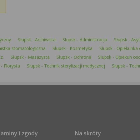
yczny
Słupsk - Archiwista
Słupsk - Administracja
Słupsk - Asy
enistka stomatologiczna
Słupsk - Kosmetyka
Słupsk - Opiekunka 
z.
Słupsk - Masażysta
Słupsk - Ochrona
Słupsk - Opiekun oso
 - Florysta
Słupsk - Technik sterylizacji medycznej
Słupsk - Techn
laminy i zgody
Na skróty