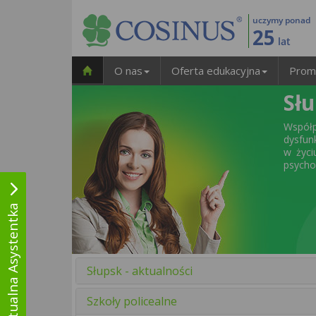
uczymy ponad
25
lat
O nas
Oferta edukacyjna
Prom
Sł
Współ
dysfun
w życi
psycho
Wirtualna Asystentka
Słupsk - aktualności
Szkoły policealne