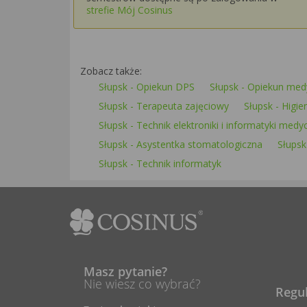
strefie Mój Cosinus
Zobacz także:
Słupsk - Opiekun DPS
Słupsk - Opiekun med
Słupsk - Terapeuta zajęciowy
Słupsk - Higi
Słupsk - Technik elektroniki i informatyki medyc
Słupsk - Asystentka stomatologiczna
Słupsk
Słupsk - Technik informatyk
Masz pytanie?
Nie wiesz co wybrać?
Regu