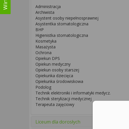
Administracja
Archiwista
Asystent osoby niepełnosprawnej
Asystentka stomatologiczna
BHP
Higienistka stomatologiczna
Kosmetyka
Masażysta
Ochrona
Opiekun DPS
Opiekun medyczny
Opiekun osoby starszej
Opiekunka dziecięca
Opiekunka środowiskowa
Podolog
Technik elektroniki i informatyki medycz.
Technik sterylizacji medycznej
Terapeuta zajęciowy
Liceum dla dorosłych