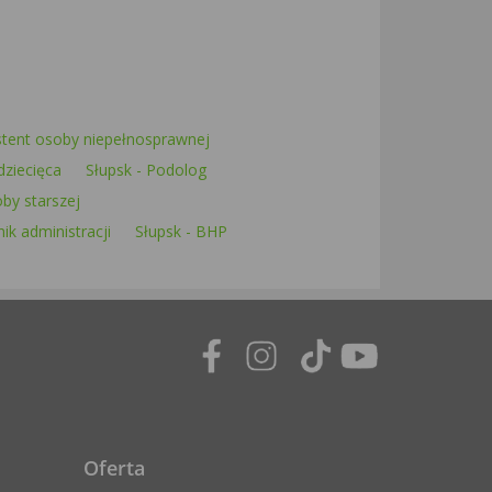
stent osoby niepełnosprawnej
dziecięca
Słupsk - Podolog
by starszej
ik administracji
Słupsk - BHP
Oferta