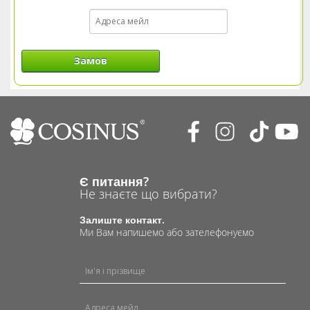
Замов
Є питання?
Не знаєте що вибрати?
Залиште контакт.
Ми Вам напишемо або зателефонуємо