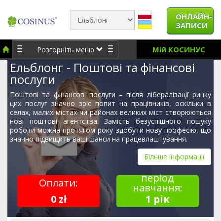
ОНЛАЙН-
ЗАПИСИ
Мій КОСИНУС
Розгорніть меню
Ельблонг - Поштові та фінансові
послуги
Поштові та фінансові послуги – після лібералізації ринку
цих послуг значно зріс попит на працівників, оскільки в
селах, малих містах чи районах великих міст створюються
нові поштові агентства. Замість безуспішного пошуку
роботи можна протягом року здобути нову професію, що
значно підвищить ваші шанси на працевлаштування.
Більше інформації
період
Оплати:
навчання:
0 zł
1 рік