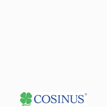
Szkół Pijarskich ul. Saperów
20)
podczas zjazdu
Zobacz dane sekretariatu
+
−