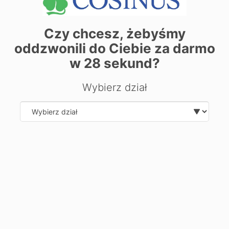
+
Czy chcesz, żebyśmy
−
oddzwonili do Ciebie za darmo
w
28
sekund?
Wybierz dział
Select department
| ©
contributors
Leaflet
OpenStreetMap