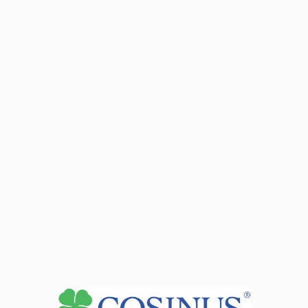
Місця занять
Дані адреси:
65-119 Zielona Góra ul. Trasa Północna 15
Dojazd od ulicy Zamoyskiego 10.
Автобус: MZK nr 19, 26
lub 29 w kierunku ul. Batorego, nr 20 w kierunku ul. Anny
Jagiellonki.
Autobus: MZK nr 19 w kierunku ul. Batorego
Години прийому директора
вівторок: 10:00-12:00
п'ятниця: 16:00-18:00 (Dyżur Dyrektora podczas każdego
zjazdu w szkole)
субота: 10:00-12:00 (Dyżur Dyrektora podczas każdego
zjazdu w szkole)
неділя: 10:00-12:00 (Dyżur Dyrektora podczas każdego
zjazdu w szkole)
під час занять
Див. Деталі секретаріату