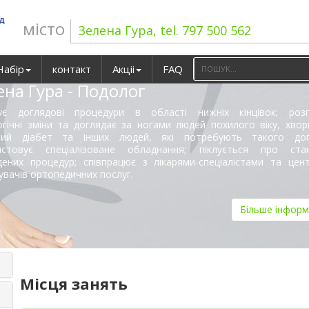
ад
місто
Зелена Гура, tel. 797 500 562
Набір
контакт
Акціі
FAQ
ена Гура - Подолог
ує доглядові процедури в області нижніх кінцівок; розп
гічні зміни та доглядає за ногами людей похилого віку, хвор
вий діабет та інших людей, які потребують такого дог
истовує спеціалізоване обладнання; піклується про ста
дених процедур; співпрацює з лікарями-спеціалістами та цен
вачів ортопедичних послуг.
Більше інформ
Місця занять