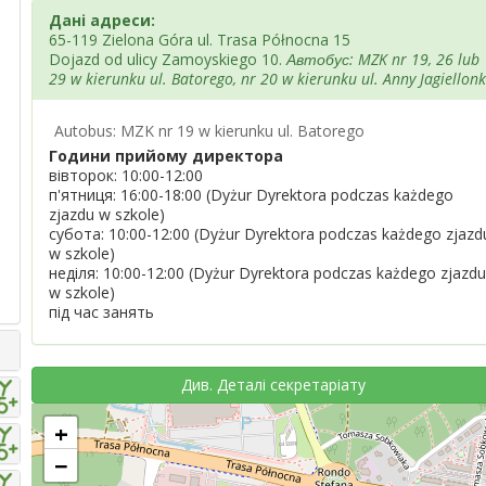
Дані адреси:
65-119 Zielona Góra ul. Trasa Północna 15
Dojazd od ulicy Zamoyskiego 10.
Автобус: MZK nr 19, 26 lub
29 w kierunku ul. Batorego, nr 20 w kierunku ul. Anny Jagiellonk
Autobus: MZK nr 19 w kierunku ul. Batorego
Години прийому директора
вівторок: 10:00-12:00
п'ятниця: 16:00-18:00 (Dyżur Dyrektora podczas każdego
zjazdu w szkole)
субота: 10:00-12:00 (Dyżur Dyrektora podczas każdego zjazd
w szkole)
неділя: 10:00-12:00 (Dyżur Dyrektora podczas każdego zjazdu
w szkole)
під час занять
Див. Деталі секретаріату
+
−