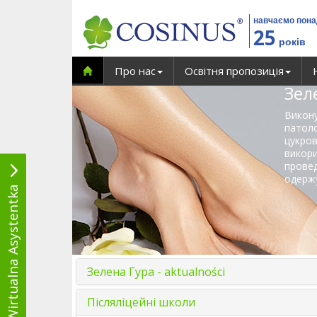
навчаємо пон
25
років
Про нас
Освітня пропозиція
Зел
Викон
патоло
цукро
викор
прове
одержу
Wirtualna Asystentka
Зелена Гура - aktualności
Післяліцейні школи