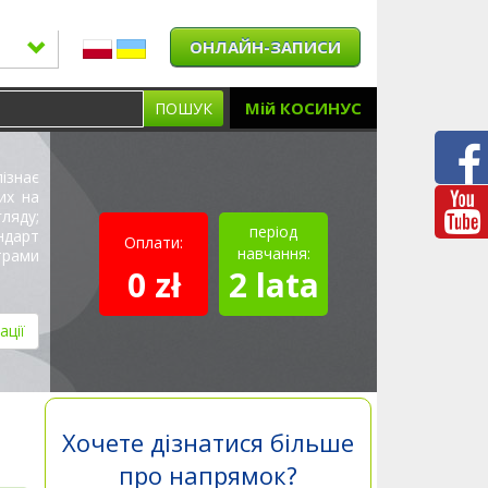
ОНЛАЙН-ЗАПИСИ
Мій КОСИНУС
ПОШУК
ізнає
их на
ляду;
період
ндарт
Оплати:
навчання:
трами
0 zł
2 lata
ації
Хочете дізнатися більше
про напрямок?