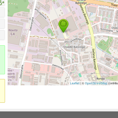
| ©
contrib
Leaflet
OpenStreetMap