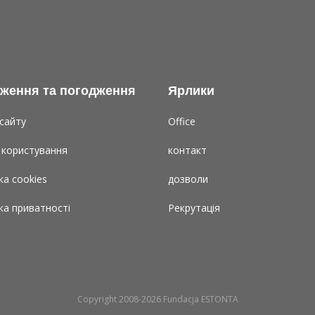
ження та погодження
Ярлики
сайту
Office
 користування
контакт
ка cookies
дозволи
ка приватності
Рекрутація
Copyright 2008-2026 Fundacja ESTONTA