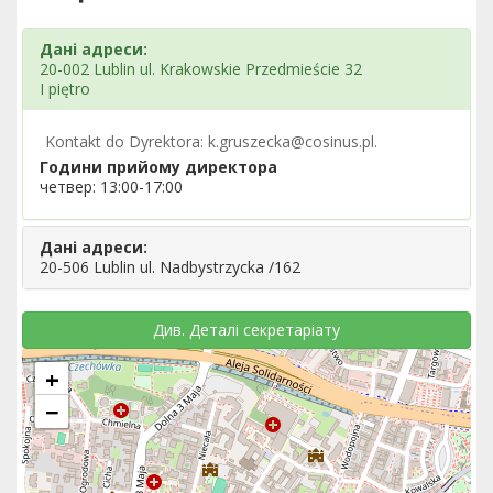
Дані адреси:
20-002 Lublin ul. Krakowskie Przedmieście 32
I piętro
Kontakt do Dyrektora: k.gruszecka@cosinus.pl.
Години прийому директора
четвер: 13:00-17:00
Дані адреси:
20-506 Lublin ul. Nadbystrzycka /162
Див. Деталі секретаріату
+
−