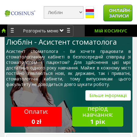
ОНЛАЙН-
ЗАПИСИ
Мій КОСИНУС
Розгорніть меню
Люблін - Асистент стоматолога
Асистент стоматолога - Ви хочете працювати в
стоматологічному кабінеті в безпосередній співпраці зі
стоматологом і пацієнтом? Для здійснення цієї мрії
достатньо одного року навчання. Майже в кожному місті
постійно з’являються нові, як державні, так і приватні,
стоматологічні кабінети, тому випускникам цього
факультету не доводиться довго шукати роботу.
Більше інформації
період
Оплати:
навчання:
0 zł
1 рік