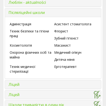
Люблін - aktualności
Післяліцейні школи
Адміністрація
Асистент стоматолога
Технік безпеки та гігієни
Флорист
праці
Зубний гігієніст
Косметологія
Масажист
Охорона фізичних осіб та
Медичний опікун
майна
Дитяча няня
Технік медичної
Ерготерапевт
стерилізації
Ліцей
Ліцей
Школи тривалістю в один рік