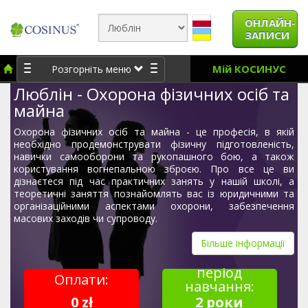
ОНЛАЙН-
ЗАПИСИ
Мій КОСИНУС
Розгорніть меню
Люблін - Охорона фізичних осіб та
майна
Охорона фізичних осіб та майна - це професія, в якій
необхідно продемонструвати фізичну підготовленість,
навички самооборони та рукопашного бою, а також
користування вогнепальною зброєю. Про все це ви
дізнаєтеся під час практичних занять у нашій школі, а
теоретичні заняття познайомлять вас із юридичними та
організаційними аспектами охорони, забезпечення
масових заходів чи супроводу.
Більше інформації
період
Оплати:
навчання:
0 zł
2 роки