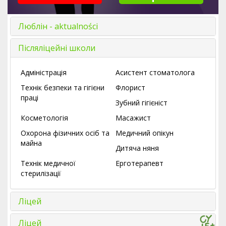
Люблін - aktualności
Післяліцейні школи
Адміністрація
Асистент стоматолога
Технік безпеки та гігієни
Флорист
праці
Зубний гігієніст
Косметологія
Масажист
Охорона фізичних осіб та
Медичний опікун
майна
Дитяча няня
Технік медичної
Ерготерапевт
стерилізації
Ліцей
Ліцей