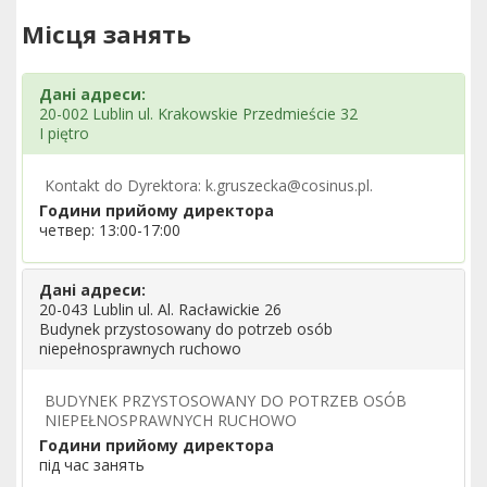
Місця занять
Дані адреси:
20-002 Lublin ul. Krakowskie Przedmieście 32
I piętro
Kontakt do Dyrektora: k.gruszecka@cosinus.pl.
Години прийому директора
четвер: 13:00-17:00
Дані адреси:
20-043 Lublin ul. Al. Racławickie 26
Budynek przystosowany do potrzeb osób
niepełnosprawnych ruchowo
BUDYNEK PRZYSTOSOWANY DO POTRZEB OSÓB
NIEPEŁNOSPRAWNYCH RUCHOWO
Години прийому директора
під час занять