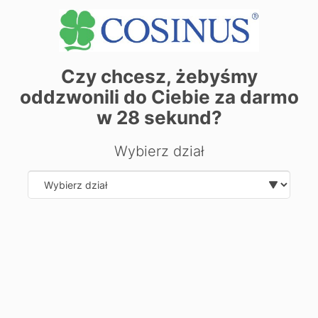
prosimy o wcześniejszy kontakt z sekretariatem.
Див. Деталі секретаріату
Czy chcesz, żebyśmy
+
oddzwonili do Ciebie za darmo
−
w
28
sekund?
Wybierz dział
Select department