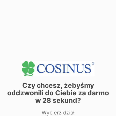
Cz: 07:30-15:30
Cz: 07:30-15:30
Pt: 07:30-15:30
Pt: 07:30-15:30
Kontakt:
tel.:
452 102 084
e-mail: poznan@cosinusyoung.pl
W okresie wakacyjnym godziny i dni dyżurów Dyrektora
mogą ulec zmianie. W celu potwierdzenia terminów
prosimy o wcześniejszy kontakt z sekretariatem.
Zobacz dane sekretariatu
+
−
Czy chcesz, żebyśmy
oddzwonili do Ciebie za darmo
w
28
sekund?
Wybierz dział