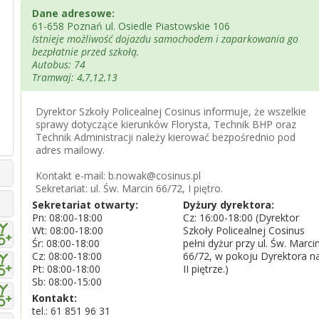
Dane adresowe:
61-658 Poznań ul. Osiedle Piastowskie 106
Istnieje możliwość dojazdu samochodem i zaparkowania go
bezpłatnie przed szkołą.
Autobus: 74
Tramwaj: 4,7,12,13
Dyrektor Szkoły Policealnej Cosinus informuje, że wszelkie
sprawy dotyczące kierunków Florysta, Technik BHP oraz
Technik Administracji należy kierować bezpośrednio pod
adres mailowy.
Kontakt e-mail: b.nowak@cosinus.pl
Sekretariat: ul. Św. Marcin 66/72, I piętro.
Sekretariat otwarty:
Dyżury dyrektora:
Pn: 08:00-18:00
Cz: 16:00-18:00 (Dyrektor
Wt: 08:00-18:00
Szkoły Policealnej Cosinus
Śr: 08:00-18:00
pełni dyżur przy ul. Św. Marci
Cz: 08:00-18:00
66/72, w pokoju Dyrektora n
Pt: 08:00-18:00
II piętrze.)
Sb: 08:00-15:00
Kontakt:
tel.:
61 851 96 31