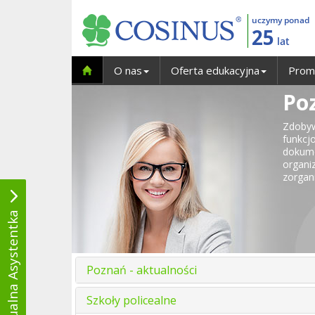
uczymy ponad
25
lat
O nas
Oferta edukacyjna
Prom
Po
Zdobyw
funkcj
dokume
organi
zorgan
Wirtualna Asystentka
Poznań - aktualności
Szkoły policealne