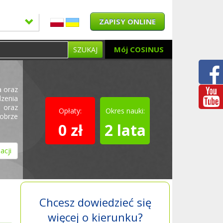
ZAPISY ONLINE
Mój COSINUS
SZUKAJ
a oraz
dzenia
 oraz
Opłaty:
Okres nauki:
dobrze
0 zł
2 lata
acji
Chcesz dowiedzieć się
więcej o kierunku?