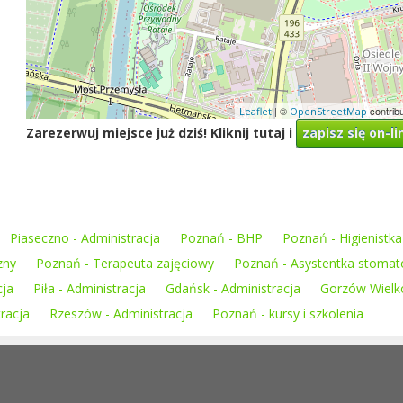
| ©
contrib
Leaflet
OpenStreetMap
Zarezerwuj miejsce już dziś! Kliknij tutaj i
zapisz się on-li
Piaseczno - Administracja
Poznań - BHP
Poznań - Higienistk
zny
Poznań - Terapeuta zajęciowy
Poznań - Asystentka stomat
cja
Piła - Administracja
Gdańsk - Administracja
Gorzów Wielko
racja
Rzeszów - Administracja
Poznań - kursy i szkolenia