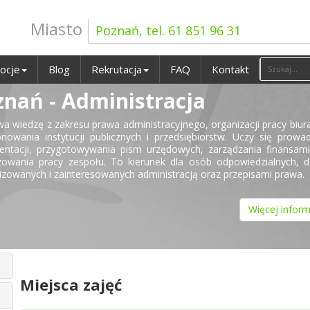
Miasto
Poznań, tel. 61 851 96 31
ocje
Blog
Rekrutacja
FAQ
Kontakt
znań - Administracja
a wiedzę z zakresu prawa administracyjnego, organizacji pracy biur
onowania instytucji publicznych i przedsiębiorstw. Uczy się prowa
ntacji, przygotowywania pism urzędowych, zarządzania finansami
zowania pracy zespołu. To kierunek dla osób odpowiedzialnych, 
izowanych i zainteresowanych administracją oraz przepisami prawa.
Więcej inform
Miejsca zajęć