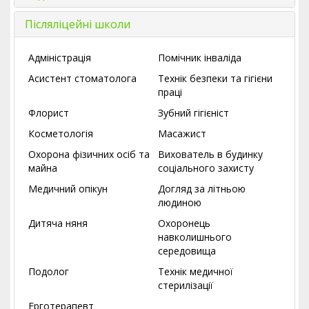
Післяліцейні школи
Адміністрація
Помічник інваліда
Асистент стоматолога
Технік безпеки та гігієни
праці
Флорист
Зубний гігієніст
Косметологія
Масажист
Охорона фізичних осіб та
Вихователь в будинку
майна
соціального захисту
Медичний опікун
Догляд за літньою
людиною
Дитяча няня
Охоронець
навколишнього
середовища
Подолог
Технік медичної
стерилізації
Ерготерапевт