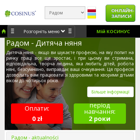
ОНЛАЙН-
ЗАПИСИ
Мій КОСИНУС
Розгорніть меню
Радом - Дитяча няня
Дитяча няня - якщо ви шукаєте професію, на яку попит на
ринку праці все ще зростає, і при цьому ви стримана,
відповідальна, творча людина, яка любить дітей, робота
няні, безсумнівно, виправдає ваші очікування. Ця професія
дозволить вам працювати зі здоровими та хворими дітьми
віком до чотирьох років.
Більше інформації
період
Оплати:
навчання:
0 zł
2 роки
Радом - aktualności