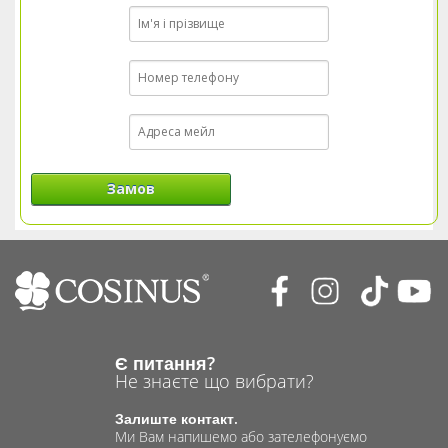
Замов
Є питання?
Не знаєте що вибрати?
Залиште контакт.
Ми Вам напишемо або зателефонуємо