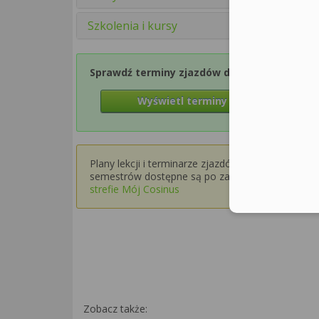
Szkolenia i kursy
Sprawdź terminy zjazdów dla Semestru 1
Wyświetl terminy zjazdów
Plany lekcji i terminarze zjazdów dla wyższych
semestrów dostępne są po zalogowaniu w
strefie Mój Cosinus
Zobacz także: