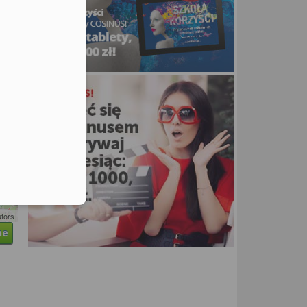
utors
ne