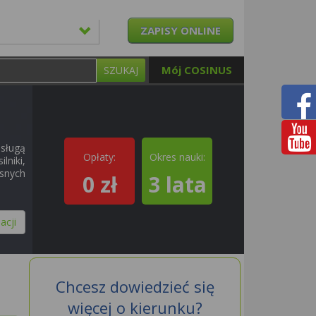
ZAPISY ONLINE
Mój COSINUS
SZUKAJ
sługą
Opłaty:
Okres nauki:
lniki,
snych
0 zł
3 lata
acji
Chcesz dowiedzieć się
więcej o kierunku?