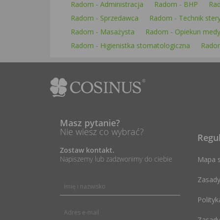
Radom - Administracja
Radom - BHP
Rad
Radom - Sprzedawca
Radom - Technik stery
Radom - Masażysta
Radom - Opiekun medy
Radom - Higienistka stomatologiczna
Radom
Masz pytanie?
Nie wiesz co wybrać?
Regu
Zostaw kontakt.
Napiszemy lub zadzwonimy do ciebie
Mapa s
Zasady
Polityk
Zasady