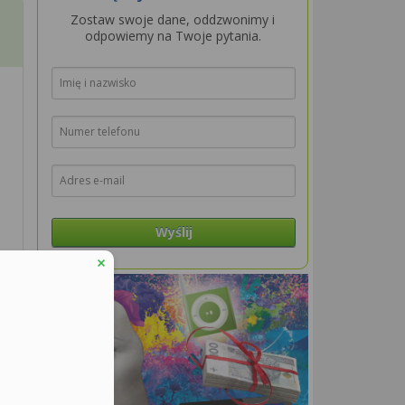
Zostaw swoje dane, oddzwonimy i
odpowiemy na Twoje pytania.
Wyślij