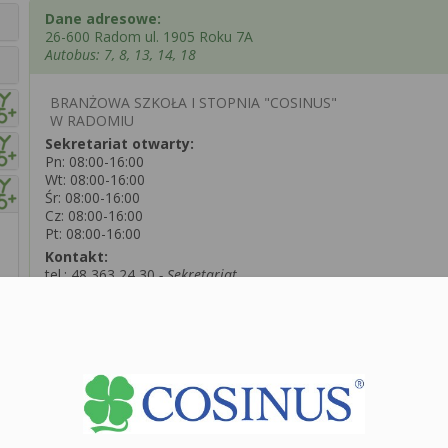
Dane adresowe:
26-600 Radom ul. 1905 Roku 7A
Autobus: 7, 8, 13, 14, 18
BRANŻOWA SZKOŁA I STOPNIA "COSINUS"
W RADOMIU
Sekretariat otwarty:
Pn: 08:00-16:00
Wt: 08:00-16:00
Śr: 08:00-16:00
Cz: 08:00-16:00
Pt: 08:00-16:00
Kontakt:
tel.:
48 363 24 30
- Sekretariat
e-mail: radom@cosinusyoung.pl
Zobacz dane sekretariatu
+
−