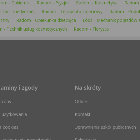
om - Cukiernik
Radom - Fryzjer
Radom - Kosmetyka
Radom 
lizacji medycznej
Radom - Terapeuta zajęciowy
Radom - Podo
czny
Radom - Opiekunka dziecięca
Łódź - Mechanik pojazdów
 - Technik usług kosmetycznych
Radom - Florysta
laminy i zgody
Na skróty
trony
Office
 użytkowania
Kontakt
a cookies
Uprawnienia szkół publicznych
 zachowania prywatności
Rekrutacja