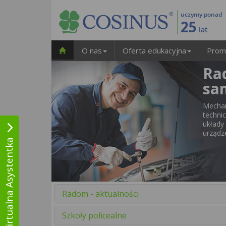
uczymy ponad
25
lat
O nas
Oferta edukacyjna
Prom
Ra
sa
Mecha
techni
układy
urządze
Wirtualna Asystentka
Radom - aktualności
Szkoły policealne