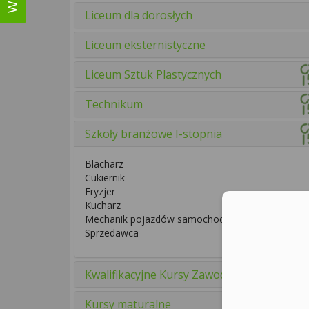
Liceum dla dorosłych
Liceum eksternistyczne
Liceum Sztuk Plastycznych
Technikum
Szkoły branżowe I-stopnia
Blacharz
Cukiernik
Fryzjer
Kucharz
Mechanik pojazdów samochodowych
Sprzedawca
Kwalifikacyjne Kursy Zawodowe
Kursy maturalne