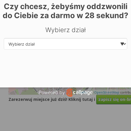
Czy chcesz, żebyśmy oddzwonili
do Ciebie za darmo w
28
sekund?
Wybierz dział
Select department
Powered by
| ©
contrib
Leaflet
OpenStreetMap
Zarezerwuj miejsce już dziś! Kliknij tutaj i
zapisz się on-li
Open link in new window