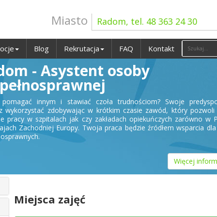
Miasto
Radom, tel. 48 363 24 30
ocje
Blog
Rekrutacja
FAQ
Kontakt
dom - Asystent osoby
epełnosprawnej
z pomagać innym i stawiać czoła trudnościom? Swoje predyspo
 wykorzystać zdobywając w krótkim czasie zawód, który pozwoli 
ie pracy w szpitalach jak czy zakładach opiekuńczych zarówno w 
krajach Zachodniej Europy. Twoja praca będzie źródłem wsparcia dl
nosprawnych.
Więcej inform
Miejsca zajęć