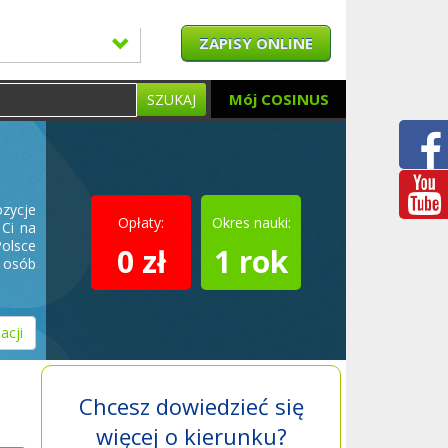
ZAPISY ONLINE
Mój COSINUS
SZUKAJ
zycje
Opłaty:
Okres nauki:
Ci na
Polsce
0 zł
1 rok
a osób
acji
Chcesz dowiedzieć się
więcej o kierunku?