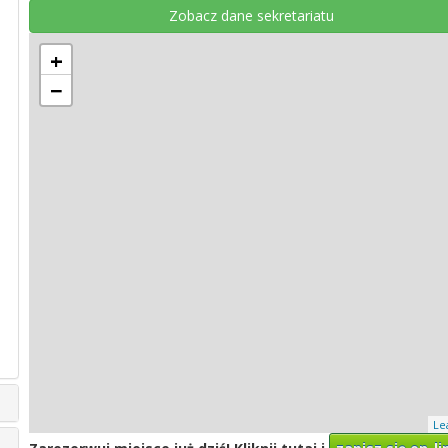
Zobacz dane sekretariatu
+
−
Le