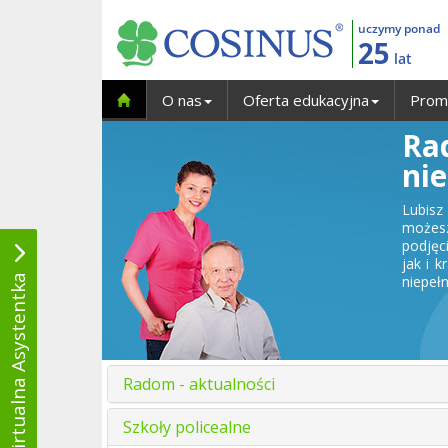
uczymy ponad
25
lat
O nas
Oferta edukacyjna
Prom
Ra
ni
Lubis
możesz
podjęc
jak i 
Wirtualna Asystentka
niepeł
Radom - aktualności
Szkoły policealne