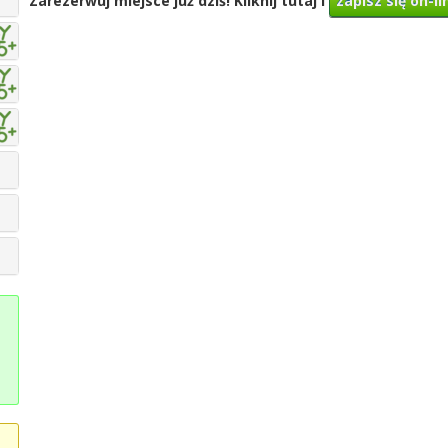
Zarezerwuj miejsce już dziś! Kliknij tutaj i
zapisz się on-li