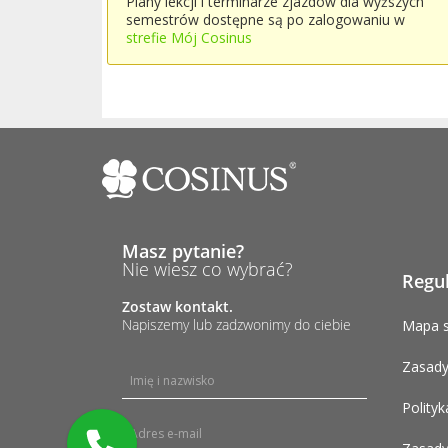
Plany lekcji i terminarze zjazdów dla wyższych
semestrów dostępne są po zalogowaniu w
strefie Mój Cosinus
Masz pytanie?
Nie wiesz co wybrać?
Regu
Zostaw kontakt.
Napiszemy lub zadzwonimy do ciebie
Mapa s
Zasady
Polityk