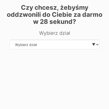
Czy chcesz, żebyśmy
oddzwonili do Ciebie za darmo
w
28
sekund?
Wybierz dział
Select department
| ©
contributors
Leaflet
OpenStreetMap
Хочете дізнатися більше про
напрямок?