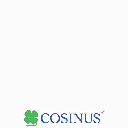
Розклад лекцій та дати з'їздів для вищих семестпів
доступні після входу в
зону Мій Косінус
Місця занять
Дані адреси:
33-100 Tarnów ul. Krakowska 6
Години прийому директора
під час занять
Див. Деталі секретаріату
+
−