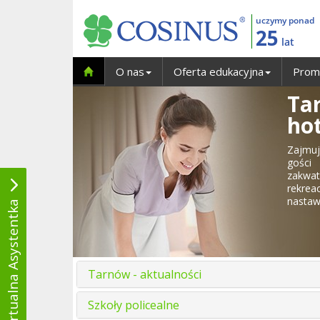
uczymy ponad
25
lat
O nas
Oferta edukacyjna
Prom
Ta
ho
Zajmuj
gości
zakwat
rekre
nastaw
Wirtualna Asystentka
Tarnów - aktualności
Szkoły policealne