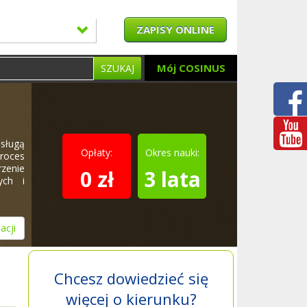
ZAPISY ONLINE
Mój COSINUS
SZUKAJ
bsługą
Opłaty:
Okres nauki:
roces
rzenie
0 zł
3 lata
ych i
acji
Chcesz dowiedzieć się
więcej o kierunku?