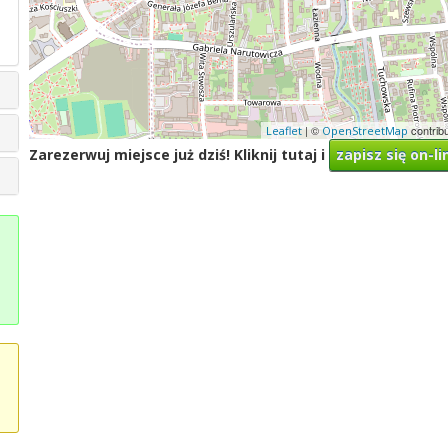
| ©
contrib
Leaflet
OpenStreetMap
Zarezerwuj miejsce już dziś! Kliknij tutaj i
zapisz się on-li