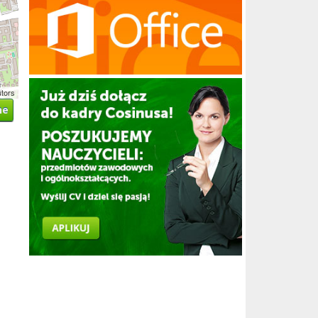
utors
ne