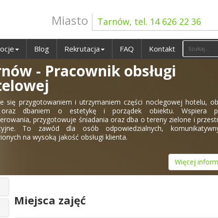
Miasto
Tarnów, tel. 14 626 22 36
ocje
Blog
Rekrutacja
FAQ
Kontakt
rnów - Pracownik obsługi
telowej
e się przygotowaniem i utrzymaniem części noclegowej hotelu, o
 oraz dbaniem o estetykę i porządek obiektu. Wspiera p
erowania, przygotowuje śniadania oraz dba o tereny zielone i przest
acyjne. To zawód dla osób odpowiedzialnych, komunikatywn
ionych na wysoką jakość obsługi klienta.
Więcej inform
Miejsca zajęć