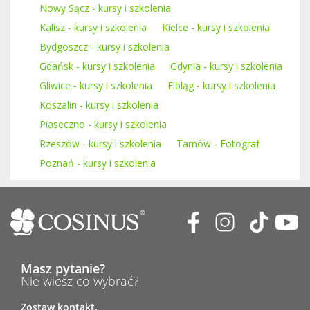
Nowy Sącz - kursy i szkolenia
Kalisz - kursy i szkolenia
Kielce - kursy i szkolenia
Bydgoszcz - kursy i szkolenia
Gdańsk - kursy i szkolenia
Gdynia - kursy i szkolenia
Gliwice - kursy i szkolenia
Elbląg - kursy i szkolenia
Koszalin - kursy i szkolenia
Piaseczno - kursy i szkolenia
Rzeszów - kursy i szkolenia
Tarnów - Fotograf
Poznań - kursy i szkolenia
Masz pytanie?
Nie wiesz co wybrać?
Zostaw kontakt.