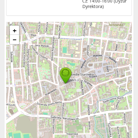
Cz: 14:00-16:00 (Dyżur
Dyrektora)
+
−