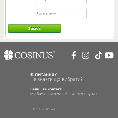
Замов
Є питання?
Не знаєте що вибрати?
Залиште контакт.
Ми Вам напишемо або зателефонуємо