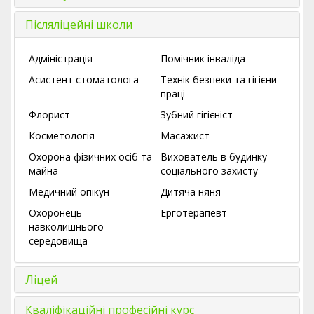
Післяліцейні школи
Адміністрація
Помічник інваліда
Асистент стоматолога
Технік безпеки та гігієни
праці
Флорист
Зубний гігієніст
Косметологія
Масажист
Охорона фізичних осіб та
Вихователь в будинку
майна
соціального захисту
Медичний опікун
Дитяча няня
Охоронець
Ерготерапевт
навколишнього
середовища
Ліцей
Кваліфікаційні професійні курс