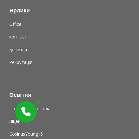
Ярлики
Office
контакт
дозволи
Рекрутація
Освітня
Поліцеальна школа
Ліцей
CosinusYoung15