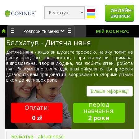
ОНЛАЙН-
ЗАПИСИ
Мій КОСИНУС
Розгорніть меню
Белхатув - Дитяча няня
Дитяча няня - якщо ви шукаєте професію, на яку попит на
ринку праці все ще зростає, і при цьому ви стримана,
відповідальна, творча людина, яка любить дітей, робота
няні, безсумнівно, виправдає ваші очікування. Ця професія
дозволить вам працювати зі здоровими та хворими дітьми
віком до чотирьох років.
Більше інформації
період
Оплати:
навчання:
0 zł
2 роки
Белхатув - aktualności