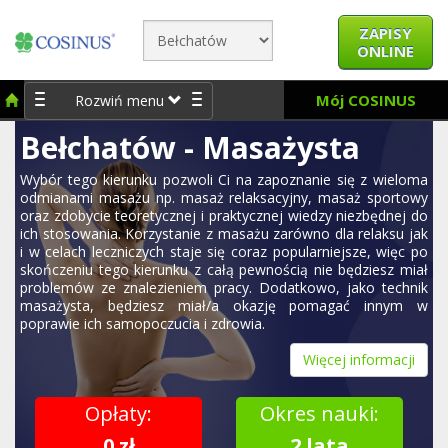
ZAPISY
ONLINE
Mój COSINUS
Rozwiń menu
Bełchatów - Masażysta
Wybór tego kierunku pozwoli Ci na zapoznanie się z wieloma
odmianami masażu np. masaż relaksacyjny, masaż sportowy
oraz zdobycie teoretycznej i praktycznej wiedzy niezbędnej do
ich stosowania. Korzystanie z masażu zarówno dla relaksu jak
i w celach leczniczych staje się coraz popularniejsze, więc po
skończeniu tego kierunku z całą pewnością nie będziesz miał
problemów ze znalezieniem pracy. Dodatkowo, jako technik
masażysta, będziesz miał/a okazję pomagać innym w
poprawie ich samopoczucia i zdrowia.
Więcej informacji
Opłaty:
Okres nauki:
0 zł
2 lata