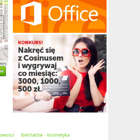
utors
ne
kowości
Bełchatów - Kosmetyka