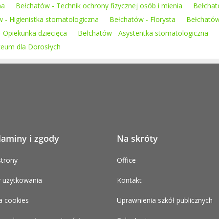
na
Bełchatów - Technik ochrony fizycznej osób i mienia
Bełchat
 - Higienistka stomatologiczna
Bełchatów - Florysta
Bełchatów
 Opiekunka dziecięca
Bełchatów - Asystentka stomatologiczna
iceum dla Dorosłych
laminy i zgody
Na skróty
trony
Office
 użytkowania
Kontakt
a cookies
Uprawnienia szkół publicznych