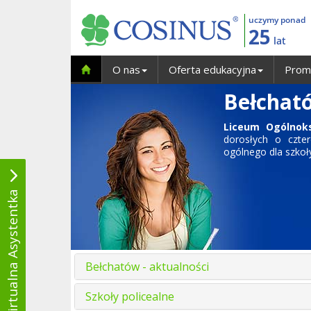
uczymy ponad
25
lat
O nas
Oferta edukacyjna
Prom
Bełcható
Liceum Ogólnoks
dorosłych
o czter
ogólnego dla szko
Wirtualna Asystentka
Bełchatów - aktualności
Szkoły policealne