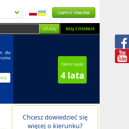
ZAPISY ONLINE
Mój COSINUS
SZUKAJ
m dla
cenia
Okres nauki:
4 lata
acji
Chcesz dowiedzieć się
więcej o kierunku?