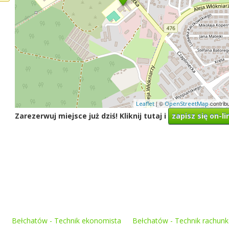
| ©
contrib
Leaflet
OpenStreetMap
Zarezerwuj miejsce już dziś! Kliknij tutaj i
zapisz się on-li
P
Bełchatów - Technik ekonomista
Bełchatów - Technik rachun